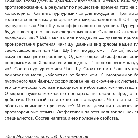
Конечно, чтобы достичь идеальных пропорций, можно и лечь под
противопоказаний, а результат по прошествии времени того не с
холестерина. Как пить пурпурный чай для похудения. Принимат
количество полезных для организма микроэлементов. В СНГ п
пурпурного чая Чанг Шу для эффективного похудения. Пурпурн
будут в восторге от новых сладостных ноток. Синеватый оттенок
пурпурный чай? Чай чанг шу для похудения — правила пригот
произрастания растения чанг шу. Данный вид флоры нашей пла
свежезаваренный чай Чанг Шу (или по-другому – Анчан) нескол
высушенных цветов растения,. Однако вопрос об эффективности
перерывами: по 2 чашки напитка в день – 1 неделю, затем след
чай. Состав пурпурного чая Чанг Шу. Стоит ли пить Чанг шу дл
помогает за месяц избавиться от более чем 10 килограммов бе
пурпурного чая Чанг-шу сформирован не из скрученных листьев,
его химическом составе находятся в небольших количествах, 
Отмерить нужное количество препарата не сложно. Вред от 
действия. Полезный напиток не зря пользуется. Что в статье:
обратить внимание при покупке? Многие девушки пытаются и
противоречивые отзывы. Эффективен ли этот напиток так, как ег
специалистов. Состав напитка и его полезные свойства.
где в Мозыре купить чай для похудания