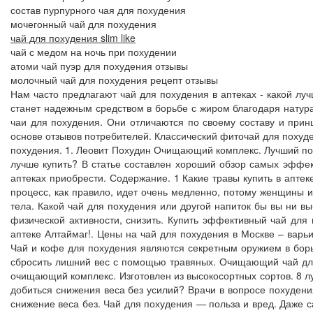
состав пурпурного чая для похудения
мочегонный чай для похудения
чай для похудения slim like
чай с медом на ночь при похудении
атоми чай пуэр для похудения отзывы
молочный чай для похудения рецепт отзывы
Нам часто предлагают чай для похудения в аптеках - какой лу
станет надежным средством в борьбе с жиром благодаря натура
чаи для похудения. Они отличаются по своему составу и прин
основе отзывов потребителей. Классический фиточай для похуд
похудения. 1. Леовит Похудин Очищающий комплекс. Лучший по н
лучше купить? В статье составлен хороший обзор самых эффек
аптеках приобрести. Содержание. 1 Какие травы купить в апте
процесс, как правило, идет очень медленно, потому женщины и
тела. Какой чай для похудения или другой напиток бы вы ни в
физической активности, снизить. Купить эффективный чай для 
аптеке Алтаймаг!. Цены на чай для похудения в Москве – варьир
Чай и кофе для похудения являются секретным оружием в борь
сбросить лишний вес с помощью травяных. Очищающий чай для 
очищающий комплекс. Изготовлен из высокосортных сортов. 8 л
добиться снижения веса без усилий? Врачи в вопросе похудени
снижение веса без. Чай для похудения — польза и вред. Даже 