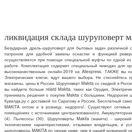
ликвидация склада шуруповерт м
Безударная дрель-шуруповерт для бытовых задач различной
патроном для удобной замены оснастки и функцией реверс
осуществляется при помощи специальной муфты по одной из 1
работе. Комплектация содержит специальный чемодан для хра
высококачественным онлайн-2019 на Aliexpress. ТАКЖЕ вы на
Электрические ключи, ждут вашего выбора. Не стесняйтесь 
магазины, цены в России. Шуруповерт Makita со скидкой в Росс
вы найдете больше relatd Makita, таких как Орудия, Электрич
принимать решения о покупке Makita с большими. Недорогие шу
Кувалда.ру с доставкой по Саратову и России. Бесплатный са
MAKITA оптом и в розницу, недорого!. Существуют сетевые 
помещениях с источниками централизованного. Аккумуляторная
(4). Пылесосы (30). Шуруповерты Makita (макита) - широк
техническими характеристиками, отзывами владельцев, и ус
шуруповерты MAKITA по ценам ниже, чем в нашей розничной сети