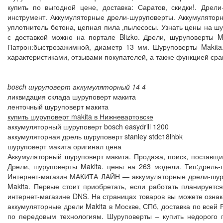
купить по выгодной цене, доставка: Саратов, скидки!. Дре
инструмент. Аккумуляторные дрели-шуруповерты. Аккумулятор
уплотнитель бетона, цепная пила ,пылесосы. Узнать цены на ш
с доставкой можно на портале Blizko. Дрели, шуруповерты M
Патрон:быстрозажимной, диаметр 13 мм. Шуруповерты Makita
характеристиками, отзывами покупателей, а также функцией ср
bosch шуруповерт аккумуляторный 14 4
ликвидация склада шуруповерт макита
ленточный шуруповерт макита
купить шуруповерт makita в Нижневартовске
аккумуляторный шуруповерт bosch easydrill 1200
аккумуляторная дрель шуруповерт stanley stdc18lhbk
шуруповерт макита оригинал цена
Аккумуляторный шуруповерт макита. Продажа, поиск, поставщ
Дрели, шуруповерты Makita. цены на 263 модели. Тип:дрель-
Интернет-магазин МАКИТА ЛАЙН — аккумуляторные дрели-шуру
Makita. Первые стоит приобретать, если работать планируетс
интернет-магазине DNS. На страницах товаров вы можете ознак
аккумуляторные дрели Makita в Москве, СПб, доставка по всей
по передовым технологиям. Шуруповерты – купить недорого 