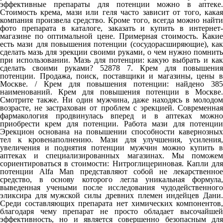
эффективные препараты для потенции можно в аптеке.
Стоимость крема, мази или геля часто зависит от того, какая
компания произвела средство. Кроме того, всегда можно найти
фото препарата в каталоге, заказать и купить в интернет-
магазине по оптимальной цене. Примерная стоимость. Какие
есть мази для повышения потенции (сосудорасширяющие), как
сделать мазь для эрекции своими руками, о чем нужно помнить
при использовании. Мазь для потенции: какую выбрать и как
сделать своими руками? 52878 7. Крем для повышения
потенции. Продажа, поиск, поставщики и магазины, цены в
Москве. / Крем для повышения потенции: найдено 385
наименований. Крем для повышения потенции в Москве.
Смотрите также. Ни один мужчина, даже находясь в молодом
возрасте, не застрахован от проблем с эрекцией. Современная
фармакология продвинулась вперед и в аптеках можно
приобрести крем для потенции. Работа мази для потенции
Эрекцион основана на повышении способности кавернозных
тел к кровенаполнению. Мази для улучшения, усиления,
увеличения и поднятия потенции мужчин можно купить в
аптеках и специализированных магазинах. Мы поможем
сориентироваться в стоимости: Нитроглицериновая. Капли для
потенции Alfa Man представляют собой не лекарственное
средство, в основу которого легла уникальная формула,
выведенная учеными после исследования чудодейственного
эликсира для мужской силы древних племен индейцев Дани.
Среди составляющих препарата нет химических компонентов,
благодаря чему препарат не просто обладает высочайшей
эффективность, но и является совершенно безопасным для