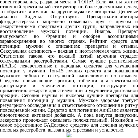
ориентировались, раздавая места в ТОПе?. Если же вы хотите
отличный эректильный стимулятор по более доступным ценам,
то обратите внимание на другие мужские лекарства. Дешевые
аналоги Зидены. Отсутствуют. Препараты-ингибиторы
фтордиэстеразы-5 запрещено совмещать друг с другом и
лекарственными средствами других групп, направленных на
восстановление мужской потенции. Виагра. Препарат
выпускается во Франции и одобрен ассоциациями
здравоохранения во многих странах. Рейтинг средств для
потенции мужчин с описанием: препараты и отзывы.
Сексуальная активность – важная и неотъемлемая часть жизни.
Статистика такова, что каждый пятый мужчина страдает
сексуальными расстройствами. Самые лучшие растительные
(БАДы), лекарственные и народные средства для улучшения
потенции у мужчин. Топ-15 лучших средств для повышения
мужского либидо и сексуальной выносливости по отзывам.
Средства повышающие эрекцию, таблетки для эректильной
дисфункции и увеличения потенции, инструкции по
применению лекарств для стимуляции и улучшения длительной
эрекции. Сегодня изучим и выберем лучшие препараты для
повышения потенции у мужчин. Мужское здоровье требует
регулярного обследования и ответственного отношения к ритму
повседневной жизни. Средство для потенции АлиКапс является
биологически активной добавкой. А пока ведутся дискуссии,
лекарство продолжает оказывать положительный. Йохимбин –
самое эффективное БАДовское средство для лечения мужских
половых расстройств, вызванных стрессами и усталостью.