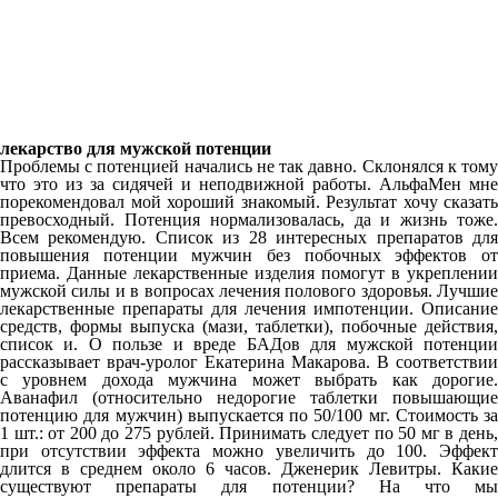
лекарство для мужской потенции
Проблемы с потенцией начались не так давно. Склонялся к тому
что это из за сидячей и неподвижной работы. АльфаМен мне
порекомендовал мой хороший знакомый. Результат хочу сказать
превосходный. Потенция нормализовалась, да и жизнь тоже.
Всем рекомендую. Список из 28 интересных препаратов для
повышения потенции мужчин без побочных эффектов от
приема. Данные лекарственные изделия помогут в укреплении
мужской силы и в вопросах лечения полового здоровья. Лучшие
лекарственные препараты для лечения импотенции. Описание
средств, формы выпуска (мази, таблетки), побочные действия,
список и. О пользе и вреде БАДов для мужской потенции
рассказывает врач-уролог Екатерина Макарова. В соответствии
с уровнем дохода мужчина может выбрать как дорогие.
Аванафил (относительно недорогие таблетки повышающие
потенцию для мужчин) выпускается по 50/100 мг. Стоимость за
1 шт.: от 200 до 275 рублей. Принимать следует по 50 мг в день,
при отсутствии эффекта можно увеличить до 100. Эффект
длится в среднем около 6 часов. Дженерик Левитры. Какие
существуют препараты для потенции? На что мы