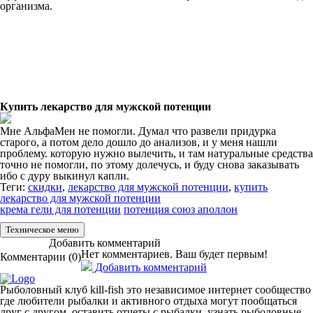
организма.
Купить лекарство для мужской потенции
Мне АльфаМен не помогли. Думал что развели придурка
старого, а потом дело дошло до анализов, и у меня нашли
проблему. которую нужно вылечить, и там натуральные средства
точно не помогли, по этому долечусь, и буду снова заказывать
ибо с дуру выкинул капли.
Теги:
скидки
,
лекарство для мужской потенции
,
купить
лекарство для мужской потенции
крема гели для потенции
потенция союз аполлон
Техническое меню
Добавить комментарий
Нет комментариев. Ваш будет первым!
Комментарии (
0
)
Добавить комментарий
Рыболовный клуб kill-fish это независимое интернет сообщество
где любители рыбалки и активного отдыха могут пообщаться
друг с другом, оставить отчеты с рыбалки, узнать рыболовные