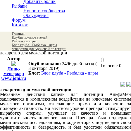
Добавить ролик
Рыбаки
Новости сообщества
Обсуждения
Форум
Каталог
Главная
Клубы пользователей
Рыбалка - игры
Блог клуба - Рыбалка - игры
лекарство для мужской потенции
лекарство для мужской потенции
Автор
0
Опубликовано:
2496 дней назад (
Голосов: 0
8 октября 2019)
Линк-
Блог:
Блог клуба - Рыбалка - игры
менеджер
www.joni.ru
лекарство для мужской потенции
Механизм действия капель для потенции АльфаМен
заключается в комплексном воздействии на ключевые системы
мужского организма, отвечающие прямо или косвенно за
половую активность. На местном уровне препарат стимулирует
выработку спермы, улучшает ее качество и повышает
чувствительность полового члена. Препарат был подвержен
медицинским исследованиям, в ходе которых подтвердил свою
эффективность и безвредность, и был удостоен обязательной