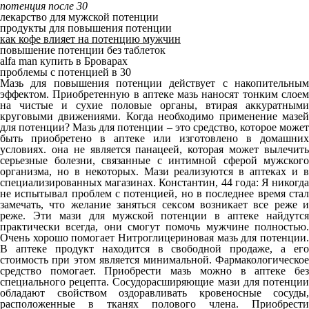
потенция после 30
лекарство для мужской потенции
продукты для повышения потенции
как кофе влияет на потенцию мужчин
повышение потенции без таблеток
alfa man купить в Броварах
проблемы с потенцией в 30
Мазь для повышения потенции действует с накопительным
эффектом. Приобретенную в аптеке мазь наносят тонким слоем
на чистые и сухие половые органы, втирая аккуратными
круговыми движениями. Когда необходимо применение мазей
для потенции? Мазь для потенции – это средство, которое может
быть приобретено в аптеке или изготовлено в домашних
условиях. она не является панацеей, которая может вылечить
серьезные болезни, связанные с интимной сферой мужского
организма, но в некоторых. Мази реализуются в аптеках и в
специализированных магазинах. Константин, 44 года: Я никогда
не испытывал проблем с потенцией, но в последнее время стал
замечать, что желание заняться сексом возникает все реже и
реже. Эти мази для мужской потенции в аптеке найдутся
практически всегда, они смогут помочь мужчине полностью.
Очень хорошо помогает Нитроглицериновая мазь для потенции.
В аптеке продукт находится в свободной продаже, а его
стоимость при этом является минимальной. Фармакологическое
средство помогает. Приобрести мазь можно в аптеке без
специального рецепта. Сосудорасширяющие мази для потенции
обладают свойством оздоравливать кровеносные сосуды,
расположенные в тканях полового члена. Приобрести