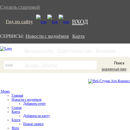
Сделать стартовой
ВХОД
Гид по сайту
СЕРВИСЫ:
Новости с водоёмов
Карта
Видеокаталог
Сотрудничество
Контакты
Яндекс Отчёты
расширенный поиск
Меню
Главная
Новости с водоёмов
Добавить отчёт
Статьи
Карта
Добавить на карту
Блоги
Новые записи
Фото