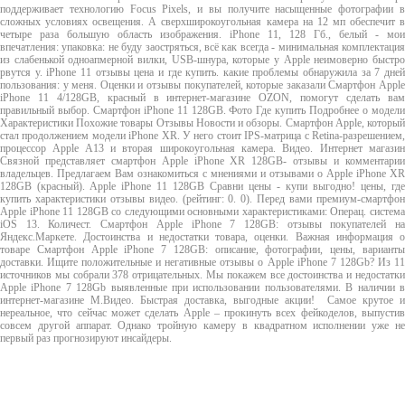
поддерживает технологию Focus Pixels, и вы получите насыщенные фотографии в
сложных условиях освещения. А сверхширокоугольная камера на 12 мп обеспечит в
четыре раза большую область изображения. iPhone 11, 128 Гб., белый - мои
впечатления: упаковка: не буду заостряться, всё как всегда - минимальная комплектация
из слабенькой одноапмерной вилки, USB-шнура, которые у Apple неимоверно быстро
рвутся у. iPhone 11 отзывы цена и где купить. какие проблемы обнаружила за 7 дней
пользования: у меня. Оценки и отзывы покупателей, которые заказали Смартфон Apple
iPhone 11 4/128GB, красный в интернет-магазине OZON, помогут сделать вам
правильный выбор. Смартфон iPhone 11 128GB. Фото Где купить Подробнее о модели
Характеристики Похожие товары Отзывы Новости и обзоры. Смартфон Apple, который
стал продолжением модели iPhone XR. У него стоит IPS-матрица с Retina-разрешением,
процессор Apple A13 и вторая широкоугольная камера. Видео. Интернет магазин
Связной представляет смартфон Apple iPhone XR 128GB- отзывы и комментарии
владельцев. Предлагаем Вам ознакомиться с мнениями и отзывами о Apple iPhone XR
128GB (красный). Apple iPhone 11 128GB Сравни цены - купи выгодно! цены, где
купить характеристики отзывы видео. (рейтинг: 0. 0). Перед вами премиум-смартфон
Apple iPhone 11 128GB со следующими основными характеристиками: Операц. система
iOS 13. Количест. Смартфон Apple iPhone 7 128GB: отзывы покупателей на
Яндекс.Маркете. Достоинства и недостатки товара, оценки. Важная информация о
товаре Смартфон Apple iPhone 7 128GB: описание, фотографии, цены, варианты
доставки. Ищите положительные и негативные отзывы о Apple iPhone 7 128Gb? Из 11
источников мы собрали 378 отрицательных. Мы покажем все достоинства и недостатки
Apple iPhone 7 128Gb выявленные при использовании пользователями. В наличии в
интернет-магазине М.Видео. Быстрая доставка, выгодные акции! Самое крутое и
нереальное, что сейчас может сделать Apple – прокинуть всех фейкоделов, выпустив
совсем другой аппарат. Однако тройную камеру в квадратном исполнении уже не
первый раз прогнозируют инсайдеры.