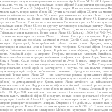
купить самую точную копию оригинального телефона Apple iPhone SE 32GB!. Обратите
внимание, что мы не продаем китайскую копию айфона! Наши реплики производства
Тайвань! Копия iPhone SE (Айфон СЕ). Фильтр товаров. В нашем интернет-магазине Вы
можете купить точную копию iPhone SE (купить китайский Айфон СЕ) или как многие
говорят тайваньская копия iPhone SE, а некоторые называют их реплика iPhone SE - всё
это об одном и том же. Точная копия iPhone SE. Точные копии iPhone SE. Бесплатная
доставка по Москве!. В нашем интернет магазине Вы можете купить в Москве лучшую
китайскую копию iPhone SE или по другому, качественную китайскую реплику iPhone
SE (китайский Айфон СЕ). Подобно оригиналу iPhone SE, копия выполнена в четырех.
Тайваньские копии телефонов. Точная копия iPhone SE (Тайвань). 17000 Руб 7990 Руб.
Технические характеристики копии iPhone SE Тайвань: Тип корпуса и материал: Корпус
1:1 как в оригинале: моноблок, алюминий и стекло (Gorilla Glass). Доступные цвета
корпуса: Черно-серый, бело-серебристый. Iphone точные копии. Продажа, поиск,
поставщики и магазины, цены в России. Копии телефонов, Китайский айфон, Реплика
айфон, Тайваньские копии смартфонов, Корейские копии айфонов, Apple iphone 4s
копия, Китайский айфон на андроиде, Телефоны наложенным платежом, Китайские.
Бесплатные объявления о продаже мобильных телефонов, смартфонов Apple, Samsung,
Sony в России. Самая свежая база объявлений на Avito. В нашем интернет-магазине
Купи Копии Вы можете купить самую качественную копию Айфон 7 на 8-м. Владельцы
неоригинальных версий Apple не разочаруются в покупке, так как получат отлично
функционирующий телефон с небольшими отличиями от брендового изделия, плата за
который. Точная копия iPhone XR — это качественная реплика оригинального айфона
новинки сентяб. В этом разделе Вы можете выбрать и купить корейскую копию Айфона
(iPhone) по демократичной цене. Купить копию iPhone китайского или тайваньского
качества по низкой цене. Недорогие копии айфонов на Android с оплатой при получении.
Тайваньские и китайские точные копии iPhone на Android. г. Москва, Ленинский пр-кт,
41/2. с 09:00 до 20:00 каждый день. Заказать звонок. Оригинальные копии. При этом вы
можете купить китайский айфон SE и получить точную копию оригинальной яблочной
продукции. Китайский Айфон СЕ приближен по характеристикам к технике Apple, а
андроид расширяет возможности аппарата. Смартфон с 4-х дюймовым экраном (как у
оригинала) радует. Копия iPhone по низким ценам всего от 6 290 руб. Точные копии
телефонов купить в магазине электроники Mobillo.pro, курьерская. Все аксессуары от