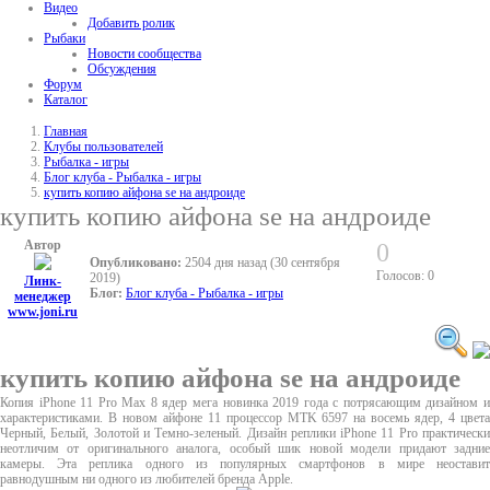
Видео
Добавить ролик
Рыбаки
Новости сообщества
Обсуждения
Форум
Каталог
Главная
Клубы пользователей
Рыбалка - игры
Блог клуба - Рыбалка - игры
купить копию айфона se на андроиде
купить копию айфона se на андроиде
Автор
0
Опубликовано:
2504 дня назад (30 сентября
Голосов: 0
2019)
Линк-
Блог:
Блог клуба - Рыбалка - игры
менеджер
www.joni.ru
купить копию айфона se на андроиде
Копия iPhone 11 Pro Max 8 ядер мега новинка 2019 года с потрясающим дизайном и
характеристиками. В новом айфоне 11 процессор MTK 6597 на восемь ядер, 4 цвета
Черный, Белый, Золотой и Темно-зеленый. Дизайн реплики iPhone 11 Pro практически
неотличим от оригинального аналога, особый шик новой модели придают задние
камеры. Эта реплика одного из популярных смартфонов в мире неоставит
равнодушным ни одного из любителей бренда Apple.