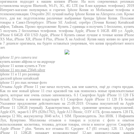
оригиналов подходят к нашим копиям iPhone. На всех современных репликах
установлены модули Bluetooth, Wi-Fi, 3G, 4G LTE (на 8-ми ядерных телефонах). 2019
Интернет-магазин популярных и горячих Iphone Копия из Мобильные телефоны и
телекоммуникации. Откройте 261 лучший выбор Iphone Копия на Aliexpress.com. Кроме
того, для вас подготовлены различные выбранные бренды Iphone Копия. Похожие
товары в Санкт-Петербурге. IPhone SE Android, серебро (Точная Копия) Китайский
айфон, Тайвань. Промо предложение: Купить 2 единицы и получить 1 бесплатно, купить
5 получить 2 бесплатных телефонов. телефоны Apple, iPhone 6 16GB. 400 у.е. Apple,
iPhone 6 64GB 450 USD Apple, iPhone 6 Купить самые лучшие и точные копии iPhone
XS Max, iPhone XR, iPhone 8 Plus, iPhone X на Android. Купив нашу копию по цене раз
в 7 дешевле оригинала, вы будете оставаться уверенным, что копия проработает много
лет.
iphone 11 pro camera test
купить копию айфона se на андроиде
iphone 11 копия купить в Ухте
iphone 11 pro max 256gb silver
iphone 11 и 11 pro разница
дисплей iphone китайский
iphone 11 pro max ночные фото
Отзывы Apple iPhone 11 уже начал получать, как мне кажется, ещё до старта продаж.
Как по мне новый iphone 11 стал красивей так как появились новые привлекательные
цвета, которые мне очень сильно запомнились. 6.1 Смартфон Apple iPhone 11 128 ГБ
белый. Отзывы и мнения владельцев 6.1 Смартфон Apple iPhone 11 128 ГБ белый
Указанное предложение действительно на 25.09.2019. Отзывы покупателей на Apple
iPhone 11 128GB (черный). Характеристики, фото, сравнение ценовых предложений.
Apple iOS, экран 6.1 IPS (828x1792), Apple A13 Bionic, ОЗУ 4 ГБ, флэш-память 128 ГБ,
камера 12 Мп, аккумулятор 3046 мАч, 1 SIM. Производитель. Эпл ИНК. 1 Инфинити
Луп, Купертино. Миллионы отзывов о товарах и услугах с фото и опытом
использования: косметика, техника, детские товары, отели и многое другое. Смартфон
Apple iPhone 7 plus. Читать все отзывы 81. Среднее: 4.7 (81 отзыв). 128. 13. Apple
iPhone 11 128GB поражает возможностями! 12-мп широкоугольная камера