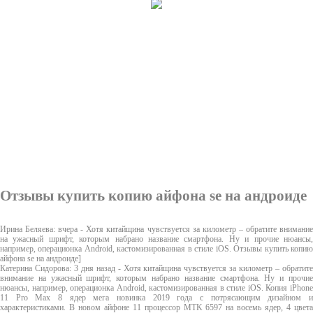
Отзывы купить копию айфона se на андроиде
Ирина Беляева: вчера - Хотя китайщина чувствуется за километр – обратите внимание
на ужасный шрифт, которым набрано название смартфона. Ну и прочие нюансы,
например, операционка Android, кастомизированная в стиле iOS. Отзывы купить копию
айфона se на андроиде]
Катерина Сидорова: 3 дня назад - Хотя китайщина чувствуется за километр – обратите
внимание на ужасный шрифт, которым набрано название смартфона. Ну и прочие
нюансы, например, операционка Android, кастомизированная в стиле iOS. Копия iPhone
11 Pro Max 8 ядер мега новинка 2019 года с потрясающим дизайном и
характеристиками. В новом айфоне 11 процессор MTK 6597 на восемь ядер, 4 цвета