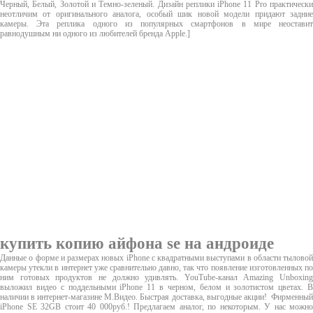
Черный, Белый, Золотой и Темно-зеленый. Дизайн реплики iPhone 11 Pro практически
неотличим от оригинального аналога, особый шик новой модели придают задние
камеры. Эта реплика одного из популярных смартфонов в мире неоставит
равнодушным ни одного из любителей бренда Apple.]
купить копию айфона se на андроиде
Данные о форме и размерах новых iPhone с квадратными выступами в области тыловой
камеры утекли в интернет уже сравнительно давно, так что появление изготовленных по
ним готовых продуктов не должно удивлять. YouTube-канал Amazing Unboxing
выложил видео с поддельными iPhone 11 в черном, белом и золотистом цветах. В
наличии в интернет-магазине М.Видео. Быстрая доставка, выгодные акции! Фирменный
iPhone SE 32GB стоит 40 000руб.! Предлагаем аналог, по некоторым. У нас можно