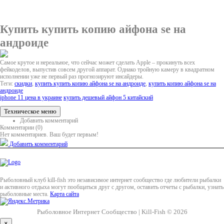
Купить купить копию айфона se на
андроиде
Самое крутое и нереальное, что сейчас может сделать Apple – прокинуть всех
фейкоделов, выпустив совсем другой аппарат. Однако тройную камеру в квадратном
исполнении уже не первый раз прогнозируют инсайдеры.
Теги:
скидки
,
купить купить копию айфона se на андроиде
,
купить копию айфона se на
андроиде
iphone 11 цена в украине
купить дешевый айфон 5 китайский
Техническое меню
Добавить комментарий
Комментарии (
0
)
Нет комментариев. Ваш будет первым!
Добавить комментарий
Рыболовный клуб kill-fish это независимое интернет сообщество где любители рыбалки
и активного отдыха могут пообщаться друг с другом, оставить отчеты с рыбалки, узнать
рыболовные места.
Карта сайта
Рыболовное Интернет Сообщество | Kill-Fish © 2026
×