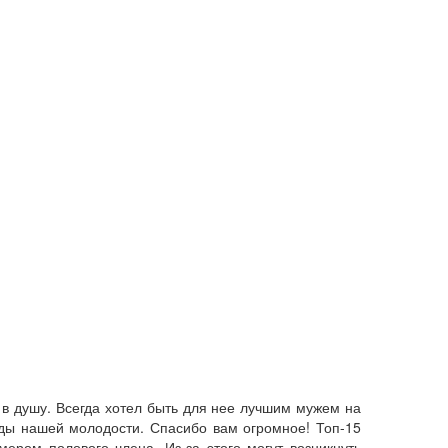
а в душу. Всегда хотел быть для нее лучшим мужем на
оды нашей молодости. Спасибо вам огромное! Топ-15
ером полового члена. Из-за этого могут возникнуть