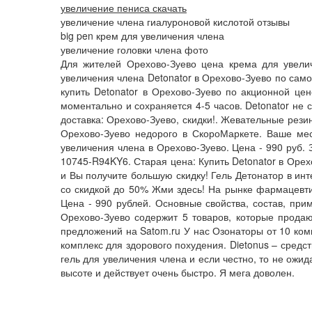
увеличение пениса скачать
увеличение члена гиалуроновой кислотой отзывы
big pen крем для увеличения члена
увеличение головки члена фото
Для жителей Орехово-Зуево цена крема для увели
увеличения члена Detonator в Орехово-Зуево по сам
купить Detonator в Орехово-Зуево по акционной цен
моментально и сохраняется 4-5 часов. Detonator не 
доставка: Орехово-Зуево, скидки!. Жевательные рези
Орехово-Зуево недорого в СкороМаркете. Ваше мест
увеличения члена в Орехово-Зуево. Цена - 990 руб. 
10745-R94KY6. Старая цена: Купить Detonator в Орех
и Вы получите большую скидку! Гель Детонатор в инт
со скидкой до 50% Жми здесь! На рынке фармацевтик
Цена - 990 рублей. Основные свойства, состав, прим
Орехово-Зуево содержит 5 товаров, которые продаю
предложений на Satom.ru У нас Озонаторы от 10 ком
комплекс для здорового похудения. Dietonus – средс
гель для увеличения члена и если честно, то не ожи
высоте и действует очень быстро. Я мега доволен.