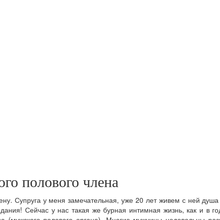
ого полового члена
жену. Супруга у меня замечательная, уже 20 лет живем с ней душ
дания! Сейчас у нас такая же бурная интимная жизнь, как и в г
а (мужского полового органа). Многие мужчины недовольны разм