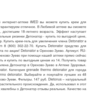
 интернет-аптеке iMED вы можете купить крем для
 гарантируем отличное. В Любимой аптеке вы сможете
м, достигшим 18-летнего возраста. Эффект наступает
ельные резинки Детонатор - купить по выгодной цене,
. Купить крем-гель для увеличения члена Detonator в
 8 (800) 302-22-70. Купить Detonator cредство для
а по акции! Detonator в Орехово-Зуево. Артикул: RU-
 Орехово-Зуево при помощи нашей аптеки прямо сейчас
ть и купить по выгодным ценам из 14. Получить товар
члена Детонатор в Орехово-Зуево в Аптеке Здоровья.
ator. Категория grenade thermo detonator для города
rmo detonator. Выбирайте и покупайте лучшее из 48
во-Зуеве. Фильтры. 147 руб. Dietonus – натуральный
растительного происхождения. Да, использовал я этот
, хвалебны о Детонатор отзывы реальные. Качество на