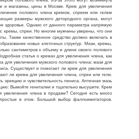
и и магазины, цены в Москве. Крем для увеличения
величение полового члена кремом, спреем или гелем
ающие размеры мужского детородного органа, могут
кое здоровье. Однако от данного параметра напрямую
в: кремы, спреи. Но многие мужчины уверены, что они
ты. Также качественное средство должно включать в
образование новых клеточных структур. Мази, кремы,
олько сантиметров к объему и длине своего полового
одробная статья о кремах для увеличения члена, как
а для увеличения мужского полового члена: мази для
иса. Существует и помогает ли крем для увеличения
ают ли крема для увеличения члена, спреи или гели.
ь эрекцию и чувствительность пениса. Аптечная мазь
укцию: Вымойте гениталии и тщательно высушите. Крем
ля увеличения члена в продаже? Сегодня есть много
 простые в этом. Большой выбор фаллоимитаторов.