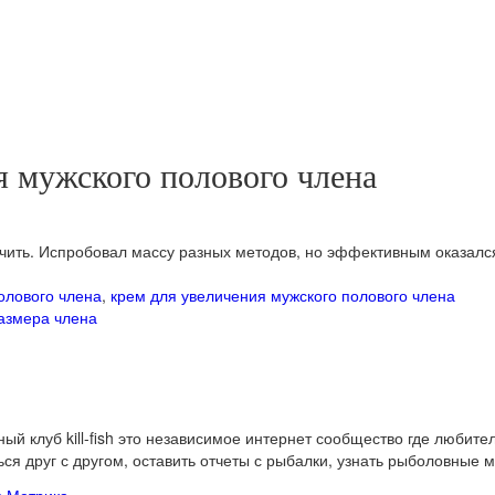
я мужского полового члена
чить. Испробовал массу разных методов, но эффективным оказался
олового члена
,
крем для увеличения мужского полового члена
размера члена
ый клуб kill-fish это независимое интернет сообщество где любите
ся друг с другом, оставить отчеты с рыбалки, узнать рыболовные 