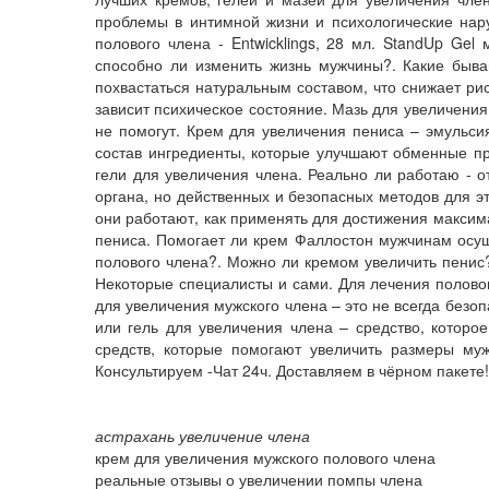
проблемы в интимной жизни и психологические нар
полового члена - Entwicklings, 28 мл. StandUp Ge
способно ли изменить жизнь мужчины?. Какие быва
похвастаться натуральным составом, что снижает ри
зависит психическое состояние. Мазь для увеличения
не помогут. Крем для увеличения пениса – эмульси
состав ингредиенты, которые улучшают обменные про
гели для увеличения члена. Реально ли работаю - о
органа, но действенных и безопасных методов для э
они работают, как применять для достижения максим
пениса. Помогает ли крем Фаллостон мужчинам осущ
полового члена?. Можно ли кремом увеличить пенис?
Некоторые специалисты и сами. Для лечения половог
для увеличения мужского члена – это не всегда безо
или гель для увеличения члена – средство, которо
средств, которые помогают увеличить размеры му
Консультируем -Чат 24ч. Доставляем в чёрном пакет
астрахань увеличение члена
крем для увеличения мужского полового члена
реальные отзывы о увеличении помпы члена