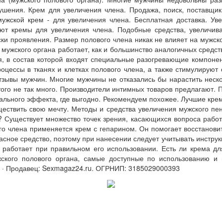
ушения. Крем для увеличения члена. Продажа, поиск, поставщик
l мужской крем - для увеличения члена. Бесплатная доставка. У
ют кремы для увеличения члена. Подобные средства, увеличив
ски проявления. Размер полового члена никак не влияет на мужс
 мужского органа работает, как и большинство аналогичных средст
я, в состав которой входят специальные разогревающие компонен
цессы в тканях и клетках полового члена, а также стимулируют 
тзывы мужчин. Многие мужчины не отказались бы нарастить неск
того не так много. Производители интимных товаров предлагают. П
ального эффекта, где выгодно. Рекомендуем похожее. Лучшие крем
ествить свою мечту. Методы и средства увеличения мужского пен
 Существует множество точек зрения, касающихся вопроса работ
о члена применяется крем с гепарином. Он помогает восстановит
пасное средство, поэтому при нанесении следует учитывать инстр
е работает при правильном его использовании. Есть ли крема д
жского полового органа, самые доступные по использованию и
е! · Продавец: Sexmagaz24.ru. ОГРНИП: 3185029000393