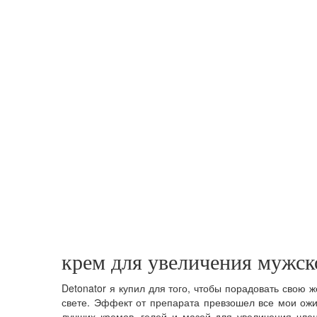
крем для увеличения мужск
Detonator я купил для того, чтобы порадовать свою 
свете. Эффект от препарата превзошел все мои ожи
лучших кремов, гелей и мазей для увеличения член