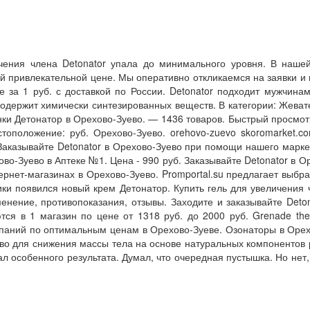
чения члена Detonator упала до минимального уровня. В нашей
ой привлекательной цене. Мы оперативно откликаемся на заявки и
е за 1 руб. с доставкой по России. Detonator подходит мужчина
содержит химически синтезированных веществ. В категории: Жеват
нки Детонатор в Орехово-Зуево. — 1436 товаров. Быстрый просмотр
оположение: руб. Орехово-Зуево. orehovo-zuevo skoromarket.com
Заказывайте Detonator в Орехово-Зуево при помощи нашего маркет
ово-Зуево в Аптеке №1. Цена - 990 руб. Заказывайте Detonator в
ернет-магазинах в Орехово-Зуево. Promportal.su предлагает выбра
и появился новый крем Детонатор. Купить гель для увеличения 
енение, противопоказания, отзывы. Заходите и заказывайте Deton
тся в 1 магазин по цене от 1318 руб. до 2000 руб. Grenade the
паний по оптимальным ценам в Орехово-Зуеве. Озонаторы в Орехо
тво для снижения массы тела на основе натуральных компонентов 
дал особенного результата. Думал, что очередная пустышка. Но нет