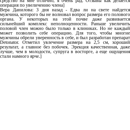
средство на мне отлично, я очень рад. Отзывы как делается
операция по увеличению члена]
Вера Данилова: 3 дня назад - Едва ли на свете найдется
мужчина, которого бы не волновал вопрос размера его полового
органа. У некоторых на этой почве даже развивается
сильнейший комплекс неполноценности. Раньше увеличить
половой член можно было только в клиниках. Но не каждый
может позволить себе операцию. Для того, чтобы многие
мужчины обрели уверенность в себе, и был разработан препарат
Detonator. Отметил увлечение размера на 2,5 см, хороший
результат, а главное без побочек. Эрекция качественная, даже
лучше, чем в молодости, супруга в восторге, а еще ощущения
стали намного ярче.]