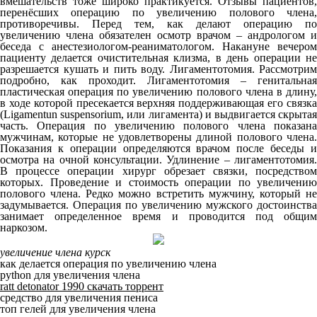
вмешательств тоже широко практикуется. Отзывы пациентов,
перенёсших операцию по увеличению полового члена,
противоречивы. Перед тем, как делают операцию по
увеличению члена обязателен осмотр врачом – андрологом и
беседа с анестезиологом-реаниматологом. Накануне вечером
пациенту делается очистительная клизма, в день операции не
разрешается кушать и пить воду. Лигаментотомия. Рассмотрим
подробно, как проходит. Лигаментотомия – генитальная
пластическая операция по увеличению полового члена в длину,
в ходе которой пресекается верхняя поддерживающая его связка
(Ligamentun suspensorium, или лигамента) и выдвигается скрытая
часть. Операция по увеличению полового члена показана
мужчинам, которые не удовлетворены длиной полового члена.
Показания к операции определяются врачом после беседы и
осмотра на очной консультации. Удлинение – лигаментотомия.
В процессе операции хирург обрезает связки, посредством
которых. Проведение и стоимость операции по увеличению
полового члена. Редко можно встретить мужчину, который не
задумывается. Операция по увеличению мужского достоинства
занимает определенное время и проводится под общим
наркозом.
увеличение члена курск
как делается операция по увеличению члена
python для увеличения члена
ratt detonator 1990 скачать торрент
средство для увеличения пениса
топ гелей для увеличения члена