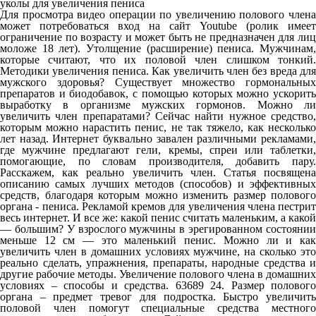
уколы для увеличения пениса
Для просмотра видео операции по увеличению полового члена
может потребоваться вход на сайт Youtube (ролик имеет
ограничение по возрасту и может быть не предназначен для лиц
моложе 18 лет). Утолщение (расширение) пениса. Мужчинам,
которые считают, что их половой член слишком тонкий.
Методики увеличения пениса. Как увеличить член без вреда для
мужского здоровья? Существует множество гормональных
препаратов и биодобавок, с помощью которых можно ускорить
выработку в организме мужских гормонов. Можно ли
увеличить член препаратами? Сейчас найти нужное средство,
которым можно нарастить пенис, не так тяжело, как несколько
лет назад. Интернет буквально завален различными рекламами,
где мужчине предлагают гели, кремы, спреи или таблетки,
помогающие, по словам производителя, добавить пару.
Расскажем, как реально увеличить член. Статья посвящена
описанию самых лучших методов (способов) и эффективных
средств, благодаря которым можно изменить размер полового
органа - пениса. Рекламой кремов для увеличения члена пестрит
весь интернет. И все же: какой пенис считать маленьким, а какой
— большим? У взрослого мужчины в эрегированном состоянии
меньше 12 см — это маленький пенис. Можно ли и как
увеличить член в домашних условиях мужчине, на сколько это
реально сделать, упражнения, препараты, народные средства и
другие рабочие методы. Увеличение полового члена в домашних
условиях – способы и средства. 63689 24. Размер полового
органа – предмет тревог для подростка. Быстро увеличить
половой член помогут специальные средства местного