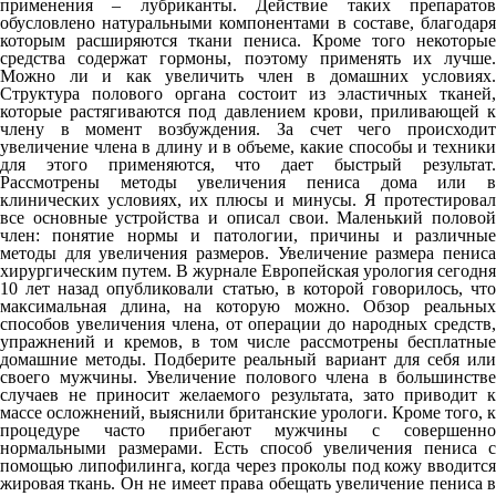
применения – лубриканты. Действие таких препаратов
обусловлено натуральными компонентами в составе, благодаря
которым расширяются ткани пениса. Кроме того некоторые
средства содержат гормоны, поэтому применять их лучше.
Можно ли и как увеличить член в домашних условиях.
Структура полового органа состоит из эластичных тканей,
которые растягиваются под давлением крови, приливающей к
члену в момент возбуждения. За счет чего происходит
увеличение члена в длину и в объеме, какие способы и техники
для этого применяются, что дает быстрый результат.
Рассмотрены методы увеличения пениса дома или в
клинических условиях, их плюсы и минусы. Я протестировал
все основные устройства и описал свои. Маленький половой
член: понятие нормы и патологии, причины и различные
методы для увеличения размеров. Увеличение размера пениса
хирургическим путем. В журнале Европейская урология сегодня
10 лет назад опубликовали статью, в которой говорилось, что
максимальная длина, на которую можно. Обзор реальных
способов увеличения члена, от операции до народных средств,
упражнений и кремов, в том числе рассмотрены бесплатные
домашние методы. Подберите реальный вариант для себя или
своего мужчины. Увеличение полового члена в большинстве
случаев не приносит желаемого результата, зато приводит к
массе осложнений, выяснили британские урологи. Кроме того, к
процедуре часто прибегают мужчины с совершенно
нормальными размерами. Есть способ увеличения пениса с
помощью липофилинга, когда через проколы под кожу вводится
жировая ткань. Он не имеет права обещать увеличение пениса в