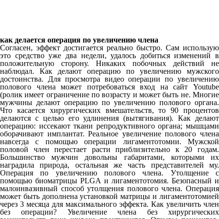
как делается операция по увеличению члена
Согласен, эффект достигается реально быстро. Сам использую
это средство уже два недели, удалось добиться изменений в
положительную сторону. Никаких побочных действий не
наблюдал. Как делают операцию по увеличению мужского
достоинства. Для просмотра видео операции по увеличению
полового члена может потребоваться вход на сайт Youtube
(ролик имеет ограничение по возрасту и может быть не. Многие
мужчины делают операцию по увеличению полового органа.
Что касается хирургических вмешательств, то 90 процентов
делаются с целью его удлинения (вытягивания). Как делают
операцию: иссекают ткани репродуктивного органа; мышцами
оборачивают имплантат. Реальное увеличение полового члена
навсегда с помощью операции лигаментотомии. Мужской
половой член перестает расти приблизительно к 20 годам.
Большинство мужчин довольны габаритами, которыми их
наградила природа, остальная же часть представителей му.
Операция по увеличению полового члена. Утолщение с
помощью биоматрицы PLGA и лигаментотомия. Безопасный и
малоинвазивный способ утолщения полового члена. Операция
может быть дополнена установкой матрицы и лигаментотомией
через 3 месяца для максимального эффекта. Как увеличить член
без операции? Увеличение члена без хирургических