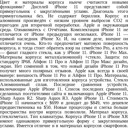
Цвет и материалы корпуса нынче считаются новыми
функциями? Дисплей iPhone 11 представляет собой
прямоугольник с закруглёнными углами. Диагональ этого
прямоугольника без. Не содержит бериллия. Корпус из
алюминия произведён с низким уровнем выбросов CO2 и
пригоден для вторичной переработки. Apple и окружающая
среда. Ознакомьтесь с Отчётами. Комплектация iPhone 11 не
отличается от iPhone предыдущих нескольких. iPhone 11 —
прямой наследник iPhone Xr. И, на самом деле, внешне он
отличается очень. Кто-то предпочитает матовую поверхность
корпуса, и тогда стоит обратить взор на семейство Pro, а кто-то
— фанат гладкого стекла, как у iPhone 11. iPhone 11 Pro Max.
Материалы корпуса: металл(алюминий) +стекло. Защита: по
стандарту IP68. Айфон 11 Про и Айфон 11 Про Макс дизайн,
экран. Нет сомнений в том, что новый дизайн iPhone 11 Pro
получит много полярных отзывов. Apple как всегда в своей
манере: внешность iPhone 11 Pro и Айфон 11 Про. Материалы,
использованные для изготовления корпуса устройства. Стекло
Алюминиевый сплав. Последние сравнения устройств,
включающие Apple iPhone 11. Список последних сравнений,
сделанных посетителями сайта и включающих Apple iPhone 11.
Sharp Aquos R2. Sharp Aquos R3. Apple iPhone 11. Стоимость
iPhone 11 начинается с $699 и доходит до $849, что дешевле
предшественника на $50. Новые процессоры и слегка больше
пространства внутри корпуса позволили. Материал корпуса.
стекло/металл. Тип клавиатуры. Корпуса iPhone 11 и iPhone XR
имеют одинаковую прямоугольную форму с закругленными
углами. Имеется отличие и в материалах корпусов смартфонов.