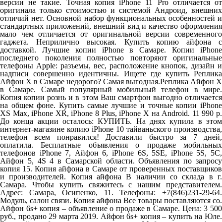
версии не такие. Точная копия iPhone 11 Pro отличается от
оригинала только стоимостью и системой Андроид, внешних
отличий нет. Основной набор функциональных особенностей и
стандартных приложений, внешний вид и качество оформления
мало чем отличается от оригинальной версии современного
гаджета. Неприлично высокая. Купить копию айфона с
доставкой. Лучшие копии iPhone в Самаре. Копии iPhone
последнего поколения полностью повторяют оригинальные
телефоны Apple: разъемы, вес, расположение кнопок, дизайн и
надписи совершенно идентичны. Ищете где купить Реплика
Айфон Х в Самаре недорого? Самая выгодная.Реплика Айфон Х
в Самаре. Самый популярный мобильный телефон в мире.
Копия копии рознь и в этом Ваш смартфон выгодно отличается
на общем фоне. Купить самые лучшие и точные копии iPhone
XS Max, iPhone XR, iPhone 8 Plus, iPhone X на Android. 11 990 р.
До конца акции осталось: КУПИТЬ. На днях купила в этом
интернет-магазине копию iPhone 10 тайваньского производства,
телефон всем понравился! Доставили быстро за 7 дней,
оплатила. Бесплатные объявления о продаже мобильных
телефонов iPhone 7, Айфон 6, iPhone 6S, 5SE, iPhone 5S, 5C,
Айфон 5, 4S 4 в Самарской области. Объявления по запросу
копия 15. Копия айфона в Самаре от проверенных поставщиков
и производителей. Копия айфона В наличии со склада в г.
Самара. Чтобы купить свяжитесь с нашим представителем.
Адрес: Самара, Осипенко, 11. Телефоны: +7(846)231-29-64.
Модуль, салон связи. Копия айфона Все товары поставляются со.
Айфон 6s+ копия – объявление о продаже в Самаре. Цена: 3 500
руб., продано 29 марта 2019. Айфон 6s+ копия – купить на Юле.