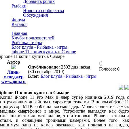
Добавить ролик
Рыбаки
Новости сообщества
Обсуждения
Форум
Каталог
Главная
Клубы пользователей
Рыбалка - игры
Блог клуба - Рыбалка - игры
iphone 11 копия купить в Самаре
iphone 11 копия купить в Самаре
Автор
0
Опубликовано:
2503 дня назад
Голосов: 0
(30 сентября 2019)
Линк-
Блог:
Блог клуба - Рыбалка - игры
менеджер
www.joni.ru
iphone 11 копия купить в Самаре
Копия iPhone 11 Pro Max 8 ядер супер новинка 2019 года с
потрясающим дизайном и характеристиками. В новом айфоне 11
процессор MTK 6597 на восемь ядер. Модель одна из самых
модных смартфонов в мире. Устройства выглядят, как будто
сделаны из тех же материалов, что и топовые iPhone — стекла и
стали, и оснащены тройными камерами. Более того, как
минимум одна из камер оказалась, как показано на видео,