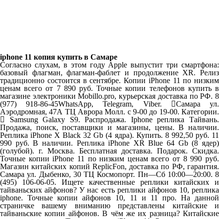
iphone 11 копия купить в Самаре
Согласно слухам, в этом году Apple выпустит три смартфона:
базовый флагман, флагман-фаблет и продолжение XR. Релиз
традиционно состоится в сентябре. Копии iPhone 11 по низким
ценам всего от 7 890 руб. Точные копии телефонов купить в
магазине электроники Mobillo.pro, курьерская доставка по РФ. 8
(977) 918-86-45WhatsApp, Telegram, Viber. Самара ул.
Аэродромная, 47А ТЦ Аврора Молл. c 9-00 до 19-00. Категории.
 Samsung Galaxy S9. Распродажа. Iphone реплика Тайвань.
Продажа, поиск, поставщики и магазины, цены. В наличии.
Реплика iPhone X Black 32 Gb (4 ядра). Купить. 8 992,50 руб. 11
990 руб. В наличии. Реплика iPhone XR Blue 64 Gb (8 ядер)
(голубой). г. Москва. Бесплатная доставка. Подарок. Скидка.
Точные копии iPhone 11 по низким ценам всего от 8 990 руб.
Магазин китайских копий ReplicFon, доставка по РФ, гарантия.
Самара ул. Дыбенко, 30 ТЦ Космопорт. Пн—Сб 10:00—20:00. 8
(495) 106-06-05. Ищете качественные реплики китайских и
тайваньских айфонов? У нас есть реплики айфонов 10, реплика
iphone. Точные копии айфонов 10, 11 и 11 про. На данной
страничке вашему вниманию представлены китайские и
тайваньские копии айфонов. В чём же их разница? Китайские