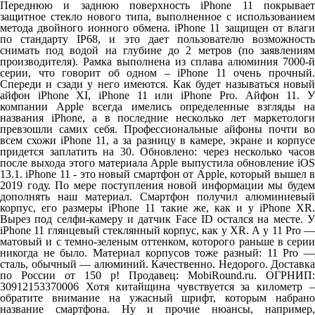
Переднюю и заднюю поверхность iPhone 11 покрывает
защитное стекло нового типа, выполненное с использованием
метода двойного ионного обмена. iPhone 11 защищен от влаги
по стандарту IP68, и это дает пользователю возможность
снимать под водой на глубине до 2 метров (по заявлениям
производителя). Рамка выполнена из сплава алюминия 7000-й
серии, что говорит об одном – iPhone 11 очень прочный.
Спереди и сзади у него имеются. Как будет называться новый
айфон iPhone XI, iPhone 11 или iPhone Pro. Айфон 11. У
компании Apple всегда имелись определенные взгляды на
названия iPhone, а в последние несколько лет маркетологи
превзошли самих себя. Профессиональные айфоны почти во
всем схожи iPhone 11, а за разницу в камере, экране и корпусе
придется заплатить на 30. Обновлено: через несколько часов
после выхода этого материала Apple выпустила обновление iOS
13.1. iPhone 11 - это новый смартфон от Apple, который вышел в
2019 году. По мере поступления новой информации мы будем
дополнять наш материал. Смартфон получил алюминиевый
корпус, его размеры iPhone 11 такие же, как и у iPhone XR.
Вырез под селфи-камеру и датчик Face ID остался на месте. У
iPhone 11 глянцевый стеклянный корпус, как у XR. А у 11 Pro —
матовый и с темно-зеленым оттенком, которого раньше в серии
никогда не было. Материал корпусов тоже разный: 11 Pro —
сталь, обычный — алюминий. Качественно. Недорого. Доставка
по России от 150 р! Продавец: MobiRound.ru. ОГРНИП:
30912153370006 Хотя китайщина чувствуется за километр –
обратите внимание на ужасный шрифт, которым набрано
название смартфона. Ну и прочие нюансы, например,