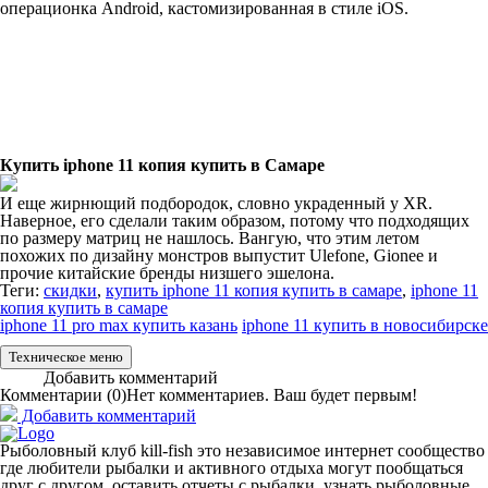
операционка Android, кастомизированная в стиле iOS.
Купить iphone 11 копия купить в Самаре
И еще жирнющий подбородок, словно украденный у XR.
Наверное, его сделали таким образом, потому что подходящих
по размеру матриц не нашлось. Вангую, что этим летом
похожих по дизайну монстров выпустит Ulefone, Gionee и
прочие китайские бренды низшего эшелона.
Теги:
скидки
,
купить iphone 11 копия купить в самаре
,
iphone 11
копия купить в самаре
iphone 11 pro max купить казань
iphone 11 купить в новосибирске
Техническое меню
Добавить комментарий
Комментарии (
0
)
Нет комментариев. Ваш будет первым!
Добавить комментарий
Рыболовный клуб kill-fish это независимое интернет сообщество
где любители рыбалки и активного отдыха могут пообщаться
друг с другом, оставить отчеты с рыбалки, узнать рыболовные