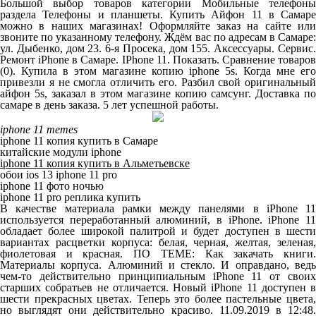
Большой выбор товаров категории Мобильные телефоны
раздела Телефоны и планшеты. Купить Айфон 11 в Самаре
можно в наших магазинах! Оформляйте заказ на сайте или
звоните по указанному телефону. Ждём вас по адресам в Самаре:
ул. Дыбенко, дом 23. 6-я Просека, дом 155. Аксессуары. Сервис.
Ремонт iPhone в Самаре. IPhone 11. Показать. Сравнение товаров
(0). Купила в этом магазине копию iphone 5s. Когда мне его
привезли я не смогла отличить его. Разбил свой оригинальный
айфон 5s, заказал в этом магазине копию самсунг. Доставка по
самаре в день заказа. 5 лет успешной работы.
iphone 11 memes
iphone 11 копия купить в Самаре
китайские модули iphone
iphone 11 копия купить в Альметьевске
обои ios 13 iphone 11 pro
iphone 11 фото ночью
iphone 11 pro реплика купить
В качестве материала рамки между панелями в iPhone 11
используется переработанный алюминий, в iPhone. iPhone 11
обладает более широкой палитрой и будет доступен в шести
вариантах расцветки корпуса: белая, черная, желтая, зеленая,
фиолетовая и красная. ПО ТЕМЕ: Как закачать книги.
Материалы корпуса. Алюминий и стекло. И оправдано, ведь
чем-то действительно принципиальным iPhone 11 от своих
старших собратьев не отличается. Новый iPhone 11 доступен в
шести прекрасных цветах. Теперь это более пастельные цвета,
но выглядят они действительно красиво. 11.09.2019 в 12:48.