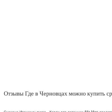
Отзывы Где в Черновцах можно купить ср
Снежана Ивашина: вчера - Капли для потенции Alfa Man предст