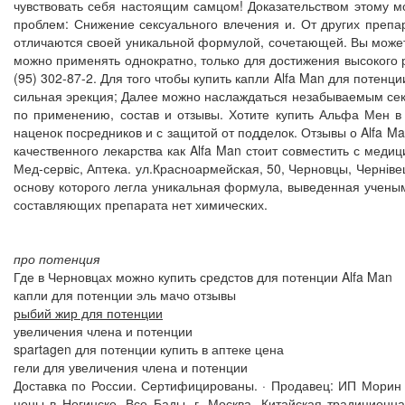
чувствовать себя настоящим самцом! Доказательством этому м
проблем: Снижение сексуального влечения и. От других препа
отличаются своей уникальной формулой, сочетающей. Вы можете
можно применять однократно, только для достижения высокого р
(95) 302-87-2. Для того чтобы купить капли Alfa Man для потенц
сильная эрекция; Далее можно наслаждаться незабываемым сек
по применению, состав и отзывы. Хотите купить Альфа Мен в
наценок посредников и с защитой от подделок. Отзывы о Alfa Ma
качественного лекарства как Alfa Man стоит совместить с меди
Мед-сервіс, Аптека. ул.Красноармейская, 50, Черновцы, Черніве
основу которого легла уникальная формула, выведенная учены
составляющих препарата нет химических.
про потенция
Где в Черновцах можно купить средстов для потенции Alfa Man
капли для потенции эль мачо отзывы
рыбий жир для потенции
увеличения члена и потенции
spartagen для потенции купить в аптеке цена
гели для увеличения члена и потенции
Доставка по России. Сертифицированы. · Продавец: ИП Морин 
цены в Ногинске. Все Бады. г. Москва. Китайская традицион