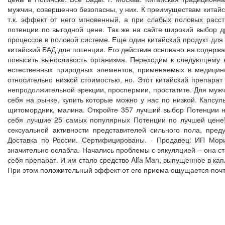
мужчин, совершенно безопасны, у них. К преимуществам китайс
т.к. эффект от него мгновенный, а при слабых половых расс
потенции по выгодной цене. Так же на сайте широкий выбор д
процессов в половой системе. Еще один китайский продукт дл
китайский БАД для потенции. Его действие основано на содерж
повысить выносливость организма. Переходим к следующему к
естественных природных элементов, применяемых в медицин
относительно низкой стоимостью, но. Этот китайский препара
непродолжительной эрекции, проспермии, простатите. Для му
себя на рынке, купить которые можно у нас по низкой. Капсу
щитомордник, малина. Откройте 357 лучший выбор Потенции на
себя лучшие 25 самых популярных Потенции по лучшей цене!
сексуальной активности представителей сильного пола, пр
Доставка по России. Сертифицированы. · Продавец: ИП Мор
значительно ослабла. Начались проблемы с эякуляцией – она с
себя препарат. И им стало средство Alfa Man, выпущенное в ка
При этом положительный эффект от его приема ощущается почт