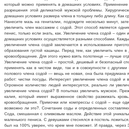
который можно применять в домашних условиях. Применение
разрешения этой деликатной мужской проблемы. Хирургическ
домашних условиях размера члена в толщину либо длину. Как с
Нанесите мазь на гениталии, подождите несколько минут, зат
увеличить член массажем с содой. Этот способ является одни
пенис, только если знать, как. Увеличение члена содой – оди
домашних условиях осуществляется разными способами. Каждый
увеличения члена содой заключается в использовании приго
образования густой кашицы. Перед тем, как увеличить член в
кровообращение. Для этого нужно взять полотенце — лучше отд
Увеличение члена содой – простой, дешевый и безопасный сп
применять как в чистом виде, так и в совокупности с другим
полового члена содой — вещь не новая, она была придумана я
работ: чистки посуды. Интересует увеличение члена содой и
Огромное количество людей интересуется, реально ли увели
увеличение члена содой? В попытках увеличить мужское. Преж
калия, который имеет выраженное свойство разжижать кров
кровообращения. Примочки или компрессы с содой – еще один
возможно ли это?. Сочетание соды и определенных составляю
Сода, смешанная с оливковым маслом. Действие этой уникально
маленького пениса. С девушками стеснялся в постель ложиться,
был на 100% уверен, что крем мне поможет. И правда, через 