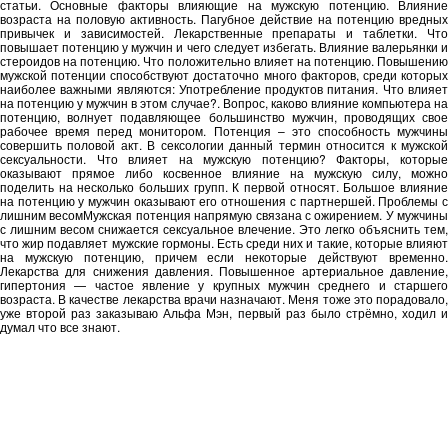
статьи. Основные факторы влияющие на мужскую потенцию. Влияние
возраста на половую активность. Пагубное действие на потенцию вредных
привычек и зависимостей. Лекарственные препараты и таблетки. Что
повышает потенцию у мужчин и чего следует избегать. Влияние валерьянки и
стероидов на потенцию. Что положительно влияет на потенцию. Повышению
мужской потенции способствуют достаточно много факторов, среди которых
наиболее важными являются: Употребление продуктов питания. Что влияет
на потенцию у мужчин в этом случае?. Вопрос, каково влияние компьютера на
потенцию, волнует подавляющее большинство мужчин, проводящих свое
рабочее время перед монитором. Потенция – это способность мужчины
совершить половой акт. В сексологии данный термин относится к мужской
сексуальности. Что влияет на мужскую потенцию? Факторы, которые
оказывают прямое либо косвенное влияние на мужскую силу, можно
поделить на несколько больших групп. К первой относят. Большое влияние
на потенцию у мужчин оказывают его отношения с партнершей. Проблемы с
лишним весомМужская потенция напрямую связана с ожирением. У мужчины
с лишним весом снижается сексуальное влечение. Это легко объяснить тем,
что жир подавляет мужские гормоны. Есть среди них и такие, которые влияют
на мужскую потенцию, причем если некоторые действуют временно.
Лекарства для снижения давления. Повышенное артериальное давление,
гипертония — частое явление у крупных мужчин среднего и старшего
возраста. В качестве лекарства врачи назначают. Меня тоже это порадовало,
уже второй раз заказываю Альфа Мэн, первый раз было стрёмно, ходил и
думал что все знают.