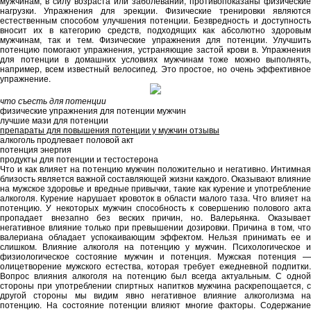
мужчинам, в силу возраста или заболеваний, противопоказаны физические
нагрузки. Упражнения для эрекции. Физические тренировки являются
естественным способом улучшения потенции. Безвредность и доступность
вносит их в категорию средств, подходящих как абсолютно здоровым
мужчинам, так и тем. Физические упражнения для потенции. Улучшить
потенцию помогают упражнения, устраняющие застой крови в. Упражнения
для потенции в домашних условиях мужчинам тоже можно выполнять,
например, всем известный велосипед. Это простое, но очень эффективное
упражнение.
что съесть для потенции
физические упражнения для потенции мужчин
лучшие мази для потенции
препараты для повышения потенции у мужчин отзывы
алкоголь продлевает половой акт
потенция энергия
продукты для потенции и тестостерона
Что и как влияет на потенцию мужчин положительно и негативно. Интимная
близость является важной составляющей жизни каждого. Оказывают влияние
на мужское здоровье и вредные привычки, такие как курение и употребление
алкоголя. Курение нарушает кровоток в области малого таза. Что влияет на
потенцию. У некоторых мужчин способность к совершению полового акта
пропадает внезапно без веских причин, но. Валерьянка. Оказывает
негативное влияние только при превышении дозировки. Причина в том, что
валериана обладает успокаивающим эффектом. Нельзя принимать ее и
слишком. Влияние алкоголя на потенцию у мужчин. Психологическое и
физиологическое состояние мужчин и потенция. Мужская потенция —
олицетворение мужского естества, которая требует ежедневной подпитки.
Вопрос влияния алкоголя на потенцию был всегда актуальным. С одной
стороны при употреблении спиртных напитков мужчина раскрепощается, с
другой стороны мы видим явно негативное влияние алкоголизма на
потенцию. На состояние потенции влияют многие факторы. Содержание