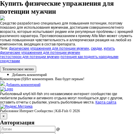
Купить физические упражнения для
потенции мужчин
Средство разработано специально для повышения потенции, поэтому
показано для использования мужчинам, достигшим совершеннолетнего
возраста, которые испытывают редкие или регулярные проблемы с эрекцией
различного характера. Противопоказанием к приему Alfa Man может служить
только повышенная чувствительность и аллергическая реакция на любой из
компонентов, входящих в состав препарата.
Теги:
физические упражнения для потенции мужчин
,
скидки
,
купить
физические упражнения для потенции мужчин
тестостерон для потенции мужчин
потенция как поднять народными
средствами
Техническое меню
Добавить комментарий
Комментарии (
0
)
Нет комментариев. Ваш будет первым!
Добавить комментарий
Рыболовный клуб kill-fish это независимое интернет сообщество где
любители рыбалки и активного отдыха могут пообщаться друг с другом,
оставить отчеты с рыбалки, узнать рыболовные места.
Карта сайта
Рыболовное Интернет Сообщество | Kill-Fish © 2026
×
Авторизация
@