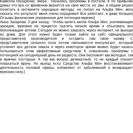
Камилла Назаренко: вчера - Начались проблемы в постели, я по привычке
думал что все со временем вернется на свои места, но увы. в общем решил
почитать в интернете народные методы, но попал на Альфа Мен, могу
сказать что результат меня очень порадовал! Все работает, и даже больше)
Отзывы физические упражнения для потенции мужчин]
Анна Захарова: 3 дня назад - Чтобы купить капли Альфа Мен, усиливающие
эрекцию, мужчине не придется тратить личное время и объезжать все
близлежащие аптеки. Сегодня их можно заказать через интернет, не выходя
из дома. Для этого нужно будет только зайти на сайт официального
представителя производителя и оставить там свою заявку. С
представителем сильного пола потом связывается консультант, который
уточняет все детали заказа и через некоторое время можно будет начать
пользоваться этим эффективным средством. К сожалению, проблемы с
потенцией на сегодняшний день не редкость. Они беспокоят как молодых, так
и мужчин постарше. А так как вопрос деликатный, то не каждый спешит
показаться врачу. Но выход есть! Средство Альфа Мен восстанавливает
деятельность половой сферы, избавляет от заболеваний и возвращает
мужскую силу.]