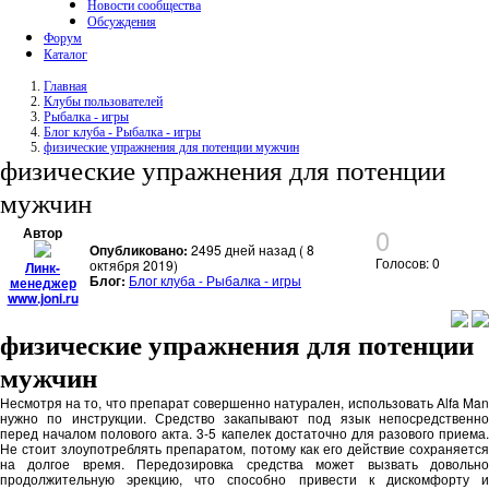
Новости сообщества
Обсуждения
Форум
Каталог
Главная
Клубы пользователей
Рыбалка - игры
Блог клуба - Рыбалка - игры
физические упражнения для потенции мужчин
физические упражнения для потенции
мужчин
0
Автор
Опубликовано:
2495 дней назад ( 8
Голосов: 0
октября 2019)
Линк-
Блог:
Блог клуба - Рыбалка - игры
менеджер
www.joni.ru
физические упражнения для потенции
мужчин
Несмотря на то, что препарат совершенно натурален, использовать Alfa Man
нужно по инструкции. Средство закапывают под язык непосредственно
перед началом полового акта. 3-5 капелек достаточно для разового приема.
Не стоит злоупотреблять препаратом, потому как его действие сохраняется
на долгое время. Передозировка средства может вызвать довольно
продолжительную эрекцию, что способно привести к дискомфорту и