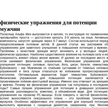
физические упражнения для потенции
мужчин
Поскольку Альфа Мен выпускается в каплях, то инструкция по применению
чрезвычайно проста — достаточно капнуть 3-5 капель на язык. Активные
компоненты запустят эрекцию через 5-7 минут. Состав используется перед
предполагаемым половым актом. В данной статье мы расскажем об
упражнениях для заметного улучшения и повышения потенции у мужчин.
Проблемы с качеством эрекции могут возникать и у молодых людей,
физически здоровых. Наиболее существенное влияние на половую силу и ее
сохранность влияет образ жизни мужчин. И далеко не последнее место в
этом занимают физические упражнения. Физические упражнения для
улучшения потенции: силовые, простые, йога, цигун, Кегеля, гимнастика
Бубновского - как. Мужчинам со слабыми суставами от тяжелых силовых
упражнений и бега лучше отказаться во избежание прогрессирования
патологии. Оптимальным вариантом будет гимнастика Бубновского.
Физические упражнения для повышения потенции заключаются в
прокачивании лобково-крестцовой мышцы. Именно она отвечает за эрекцию
у мужчин. Почему же физические упражнения так популярны в последние
годы? Самые лучшие упражнения для потенции в домашних условиях
мужчинам: разновидности, комплекс, в обнажённом виде. Для потенции:
упражнения на прокачку РС-мышцы. Если говорить о чистой физиологии,
аспект выносливости сексуального плана – это проблема тренировки
мускулов. Особенно эффективно эти упражнения для хорошей потенции
выполнять мужчинам с сахарным диабетом, ожирением, при. Многим