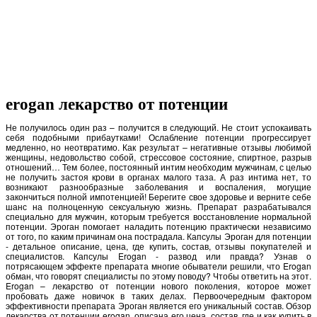
erogan лекарство от потенции
Не получилось один раз – получится в следующий. Не стоит успокаивать
себя подобными прибаутками! Ослабление потенции прогрессирует
медленно, но неотвратимо. Как результат – негативные отзывы любимой
женщины, недовольство собой, стрессовое состояние, спиртное, разрыв
отношений… Тем более, постоянный интим необходим мужчинам, с целью
не получить застоя крови в органах малого таза. А раз интима нет, то
возникают разнообразные заболевания и воспаления, могущие
закончиться полной импотенцией! Берегите свое здоровье и верните себе
шанс на полноценную сексуальную жизнь. Препарат разрабатывался
специально для мужчин, которым требуется восстановление нормальной
потенции. Эроган помогает наладить потенцию практически независимо
от того, по каким причинам она пострадала. Капсулы Эроган для потенции
- детальное описание, цена, где купить, состав, отзывы покупателей и
специалистов. Капсулы Erogan - развод или правда? Узнав о
потрясающем эффекте препарата многие обыватели решили, что Erogan
обман, что говорят специалисты по этому поводу? Чтобы ответить на этот.
Erogan – лекарство от потенции нового поколения, которое может
пробовать даже новичок в таких делах. Первоочередным фактором
эффективности препарата Эроган является его уникальный состав. Обзор
лекарства от потенции erogan, описана его цена, состав, где и как купить в