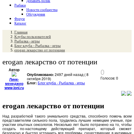
Добавить ролик
Рыбаки
Новости сообщества
Обсуждения
Форум
Каталог
Главная
Клубы пользователей
Рыбалка - игры
Блог клуба - Рыбалка - игры
erogan лекарство от потенции
erogan лекарство от потенции
0
Автор
Опубликовано:
2497 дней назад ( 8
Голосов: 0
октября 2019)
Линк-
Блог:
Блог клуба - Рыбалка - игры
менеджер
www.joni.ru
erogan лекарство от потенции
Над разработкой такого уникального средства, способного помочь всем
представителям сильного пола, трудились лучшие немецкие ученые, при
участии опытных сексологов. Несколько лет было потрачено на то, чтобы
создать по-настоящему действующий препарат, который сможет
безопасно и быстро устранить все проблемы, существующие в интимных