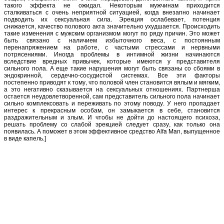
такого эффекта не ожидал. Некоторым мужчинам приходится
сталкиваться с очень неприятной ситуацией, когда внезапно начинает
подводить их сексуальная сила. Эрекция ослабевает, потенция
снижается, качество полового акта значительно ухудшается. Происходить
такие изменения с мужским организмом могут по ряду причин. Это может
быть связано с наличием избыточного веса, с постоянным
перенапряжением на работе, с частыми стрессами и нервными
потрясениями. Иногда проблемы в интимной жизни начинаются
вследствие вредных привычек, которые имеются у представителя
сильного пола. А еще такие нарушения могут быть связаны со сбоями в
эндокринной, сердечно-сосудистой системах. Все эти факторы
постепенно приводят к тому, что половой член становится вялым и мягким,
а это негативно сказывается на сексуальных отношениях. Партнерша
остается неудовлетворенной, сам представитель сильного пола начинает
сильно комплексовать и переживать по этому поводу. У него пропадает
интерес к прекрасным особам, он замыкается в себе, становится
раздражительным и злым. И чтобы не дойти до настоящего психоза,
решать проблему со слабой эрекцией следует сразу, как только она
появилась. А поможет в этом эффективное средство Alfa Man, выпущенное
в виде капель.]