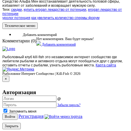
Средство Альфа Мен восстанавливает деятельность половой сферы,
избавляет от заболеваний и возвращает мужскую силу.
Теги:
скидки
,
купить erogan лекарство от потенции
,
erogan лекарство от
потенции
уролог потенция
как увеличить количество спермы форум
Техническое меню
Добавить комментарий
Нет комментариев. Ваш будет первым!
Комментарии (
0
)
Добавить комментарий
Рыболовный клуб kill-fish это независимое интернет сообщество где
любители рыбалки и активного отдыха могут пообщаться друг с другом,
оставить отчеты с рыбалки, узнать рыболовные места.
Карта сайта
Рыболовное Интернет Сообщество | Kill-Fish © 2026
×
Авторизация
@
Забыли пароль?
Запомнить меня
Регистрация
Войти
Закрыть