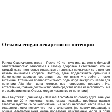
Отзывы erogan лекарство от потенции
Регина Свиридченко: вчера - После 40 лет мужчина должен с большей
ответственностью относиться к своему здоровью. Естественно, что не
каждый может полностью отказаться от вредных привычек и хоть немного
начать заниматься спортом. Поэтому, дабы поддерживать организм в
более-менее хорошем состоянии, все же нужно употреблять некие
витамины. Отличным препаратом такого рода могут выступить капли для
потенции Alfa Man, цена которых вас непременно порадует. Но,
естественно, главное достоинство этого средства вовсе не в стоимости, а в
его эффективности. Отзывы erogan лекарство от потенции]
Лена Реутская: 3 дня назад - Заказал АльфаМен по совету друга, мне уже
далеко не 20 и интимная жизнь стала никакой… пробовал разные
таблетки чувство было непонятное.. на через несколько часов какие то
отходняки ловил потому что пил с алкоголем, (по совету продавца), в
общем, АльфаМен меня очень порадовал, действенные капли, я прям