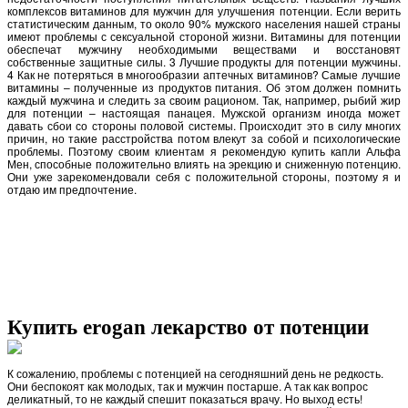
комплексов витаминов для мужчин для улучшения потенции. Если верить
статистическим данным, то около 90% мужского населения нашей страны
имеют проблемы с сексуальной стороной жизни. Витамины для потенции
обеспечат мужчину необходимыми веществами и восстановят
собственные защитные силы. 3 Лучшие продукты для потенции мужчины.
4 Как не потеряться в многообразии аптечных витаминов? Самые лучшие
витамины – полученные из продуктов питания. Об этом должен помнить
каждый мужчина и следить за своим рационом. Так, например, рыбий жир
для потенции – настоящая панацея. Мужской организм иногда может
давать сбои со стороны половой системы. Происходит это в силу многих
причин, но такие расстройства потом влекут за собой и психологические
проблемы. Поэтому своим клиентам я рекомендую купить капли Альфа
Мен, способные положительно влиять на эрекцию и сниженную потенцию.
Они уже зарекомендовали себя с положительной стороны, поэтому я и
отдаю им предпочтение.
Купить erogan лекарство от потенции
К сожалению, проблемы с потенцией на сегодняшний день не редкость.
Они беспокоят как молодых, так и мужчин постарше. А так как вопрос
деликатный, то не каждый спешит показаться врачу. Но выход есть!