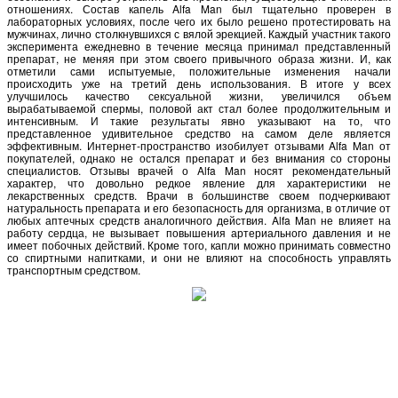
отношениях. Состав капель Alfa Man был тщательно проверен в
лабораторных условиях, после чего их было решено протестировать на
мужчинах, лично столкнувшихся с вялой эрекцией. Каждый участник такого
эксперимента ежедневно в течение месяца принимал представленный
препарат, не меняя при этом своего привычного образа жизни. И, как
отметили сами испытуемые, положительные изменения начали
происходить уже на третий день использования. В итоге у всех
улучшилось качество сексуальной жизни, увеличился объем
вырабатываемой спермы, половой акт стал более продолжительным и
интенсивным. И такие результаты явно указывают на то, что
представленное удивительное средство на самом деле является
эффективным. Интернет-пространство изобилует отзывами Alfa Man от
покупателей, однако не остался препарат и без внимания со стороны
специалистов. Отзывы врачей о Alfa Man носят рекомендательный
характер, что довольно редкое явление для характеристики не
лекарственных средств. Врачи в большинстве своем подчеркивают
натуральность препарата и его безопасность для организма, в отличие от
любых аптечных средств аналогичного действия. Alfa Man не влияет на
работу сердца, не вызывает повышения артериального давления и не
имеет побочных действий. Кроме того, капли можно принимать совместно
со спиртными напитками, и они не влияют на способность управлять
транспортным средством.