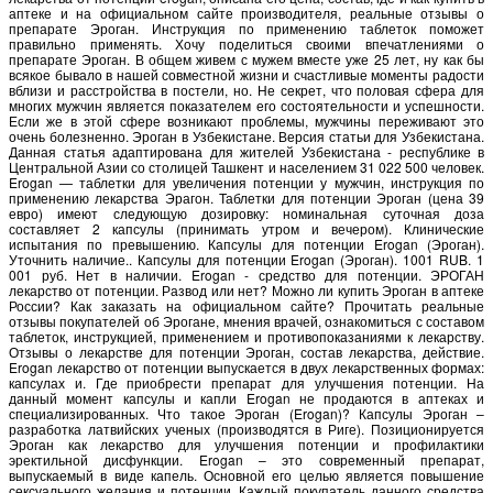
аптеке и на официальном сайте производителя, реальные отзывы о
препарате Эроган. Инструкция по применению таблеток поможет
правильно применять. Хочу поделиться своими впечатлениями о
препарате Эроган. В общем живем с мужем вместе уже 25 лет, ну как бы
всякое бывало в нашей совместной жизни и счастливые моменты радости
вблизи и расстройства в постели, но. Не секрет, что половая сфера для
многих мужчин является показателем его состоятельности и успешности.
Если же в этой сфере возникают проблемы, мужчины переживают это
очень болезненно. Эроган в Узбекистане. Версия статьи для Узбекистана.
Данная статья адаптирована для жителей Узбекистана - республике в
Центральной Азии со столицей Ташкент и населением 31 022 500 человек.
Erogan — таблетки для увеличения потенции у мужчин, инструкция по
применению лекарства Эрагон. Таблетки для потенции Эроган (цена 39
евро) имеют следующую дозировку: номинальная суточная доза
составляет 2 капсулы (принимать утром и вечером). Клинические
испытания по превышению. Капсулы для потенции Erogan (Эроган).
Уточнить наличие.. Капсулы для потенции Erogan (Эроган). 1001 RUB. 1
001 руб. Нет в наличии. Erogan - средство для потенции. ЭРОГАН
лекарство от потенции. Развод или нет? Можно ли купить Эроган в аптеке
России? Как заказать на официальном сайте? Прочитать реальные
отзывы покупателей об Эрогане, мнения врачей, ознакомиться с составом
таблеток, инструкцией, применением и противопоказаниями к лекарству.
Отзывы о лекарстве для потенции Эроган, состав лекарства, действие.
Erogan лекарство от потенции выпускается в двух лекарственных формах:
капсулах и. Где приобрести препарат для улучшения потенции. На
данный момент капсулы и капли Erogan не продаются в аптеках и
специализированных. Что такое Эроган (Erogan)? Капсулы Эроган –
разработка латвийских ученых (производятся в Риге). Позиционируется
Эроган как лекарство для улучшения потенции и профилактики
эректильной дисфункции. Erogan – это современный препарат,
выпускаемый в виде капель. Основной его целью является повышение
сексуального желания и потенции. Каждый покупатель данного средства