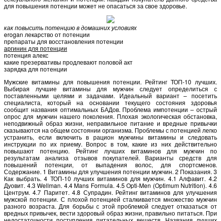
для повышения потенции может не опасаться за свое здоровье.
как повысить потенцию в домашних условиях
erogan лекарство от потенции
препараты для восстановления потенции
аргинин для потенции
потенция алекс
какие презервативы продлевают половой акт
зарядка для потенции
Мужские витамины для повышения потенции. Рейтинг ТОП-10 лучших.
Выбирая лучшие витамины для мужчин следует определиться с
поставленными целями и задачами. Идеальный вариант – посетить
специалиста, который на основании текущего состояния здоровья
сообщит названия оптимальных БАДов. Проблема импотенции – острый
опрос для мужчин нашего поколения. Плохая экологическая обстановка,
неподвижный образ жизни, неправильное питание и вредные привычки
сказываются на общем состоянии организма. Проблемы с потенцией легко
устранить, если включить в рацион мужчины витамины и следовать
инструкции по их приему. Вопрос в том, какие из них действительно
повышают потенцию. Рейтинг лучших витаминов для мужчин по
результатам анализа отзывов покупателей. Варианты средств для
повышений потенции, от выпадения волос, для спортсменов.
Содержание. 1 Витамины для улучшения потенции мужчин. 2 Показания. 3
Как выбрать. 4 ТОП-10 лучших витаминов для мужчин. 4.1 Алфавит. 4.2
Дуовит. 4.3 Wellman. 4.4 Mans Formula. 4.5 Opti-Men (Optimum Nutrition). 4.6
Центрум. 4.7 Паритет. 4.8 Супрадин. Рейтинг витаминов для улучшения
мужской потенции. С плохой потенцией сталкивается множество мужчин
разного возраста. Для борьбы с этой проблемой следует отказаться от
вредных привычек, вести здоровый образ жизни, правильно питаться. При
недостаточности поступления питательных веществ. Названия лучших