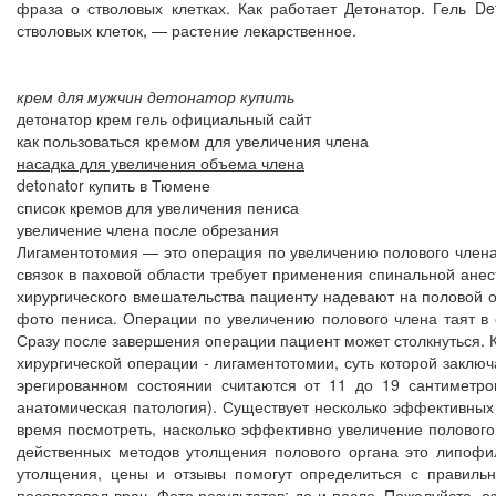
фраза о стволовых клетках. Как работает Детонатор. Гель De
стволовых клеток, — растение лекарственное.
крем для мужчин детонатор купить
детонатор крем гель официальный сайт
как пользоваться кремом для увеличения члена
насадка для увеличения объема члена
detonator купить в Тюмене
список кремов для увеличения пениса
увеличение члена после обрезания
Лигаментотомия — это операция по увеличению полового члена
связок в паховой области требует применения спинальной анес
хирургического вмешательства пациенту надевают на половой о
фото пениса. Операции по увеличению полового члена таят в 
Сразу после завершения операции пациент может столкнуться. 
хирургической операции - лигаментотомии, суть которой заклю
эрегированном состоянии считаются от 11 до 19 сантиметр
анатомическая патология). Существует несколько эффективных 
время посмотреть, насколько эффективно увеличение полового 
действенных методов утолщения полового органа это липофи
утолщения, цены и отзывы помогут определиться с правиль
посоветовал врач. Фото результатов: до и после. Пожалуйста, 