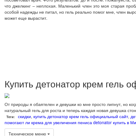
что джелкинг – неплохая. Маленький член это моя старая проб
особой надежды не питал, но гель реально помог мне, член выро
может еще вырастит.
Купить детонатор крем гель 
От природы я обаятелен и девушки ко мне просто липнут, но ког
натуральный гель для роста и теперь каждая новая девушка сто
скидки
,
купить детонатор крем гель официальный сайт
,
де
Теги:
помогают ли крема для увеличения пениса
detonator купить в М
Техническое меню