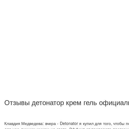
Отзывы детонатор крем гель официал
Клавдия Медведева: вчера - Detonator я купил для того, чтобы 
для нее лучшим мужем на свете. Эффект от препарата превзоше