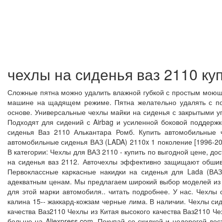
чехлы на сиденья ваз 2110 ку
Сложные пятна можно удалить влажной губкой с простым моющи
машине на щадящем режиме. Пятна желательно удалять с пов
основе. Универсальные чехлы майки на сиденья с закрытыми уг
Подходят для сидений с Airbag и усиленной боковой поддержк
сиденья Ваз 2110 Алькантара Ромб. Купить автомобильные 
автомобильные сиденья ВАЗ (LADA) 2110x 1 поколение [1996-20
В категории: Чехлы для ВАЗ 2110 - купить по выгодной цене, до
на сиденья ваз 2112. Авточехлы эффективно защищают обшивк
Первоклассные каркасные накидки на сиденья для Lada (ВАЗ
адекватным ценам. Мы предлагаем широкий выбор моделей из ко
для этой марки автомобиля.. читать подробнее. У нас. Чехлы
калина 15-- жаккард-кожзам черные лима. В наличии. Чехлы с
качества Ваз2110 Чехлы из Китая высокого качества Ваз2110 Ч
больше на Aliexpress.com. Покупай со скидкой и недорогой до