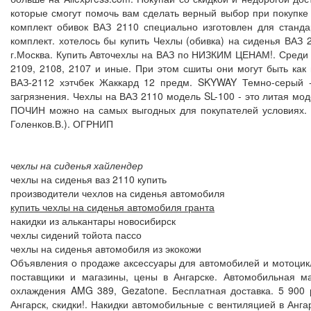
которые смогут помочь вам сделать верный выбор при покупке
комплект обивок ВАЗ 2110 специально изготовлен для станда
комплект. хотелось бы купить Чехлы (обивка) на сиденья ВАЗ 
г.Москва. Купить Авточехлы на ВАЗ по НИЗКИМ ЦЕНАМ!. Среди 
2109, 2108, 2107 и иные. При этом сшиты они могут быть как 
ВАЗ-2112 хэтчбек Жаккард 12 предм. SKYWAY Темно-серый 
загрязнения. Чехлы на ВАЗ 2110 модель SL-100 - это литая мо
ПОЧИН можно на самых выгодных для покупателей условиях. Че
Голенков.В.). ОГРНИП
чехлы на сиденья хайлендер
чехлы на сиденья ваз 2110 купить
производители чехлов на сиденья автомобиля
купить чехлы на сиденья автомобиля гранта
накидки из алькантары новосибирск
чехлы сидений тойота пассо
чехлы на сиденья автомобиля из экокожи
Объявления о продаже аксессуары для автомобилей и мотоцикло
поставщики и магазины, цены в Ангарске. Автомобильная м
охлаждения AMG 389, Gezatone. Бесплатная доставка. 5 900 р
Ангарск, скидки!. Накидки автомобильные с вентиляцией в Анг