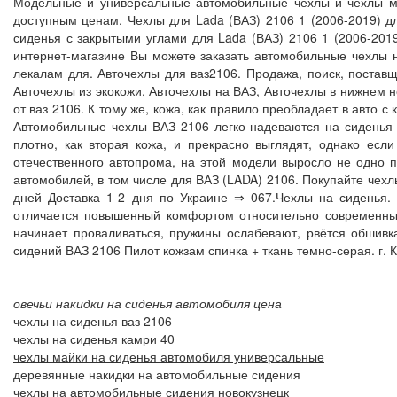
Модельные и универсальные автомобильные чехлы и чехлы ма
доступным ценам. Чехлы для Lada (ВАЗ) 2106 1 (2006-2019) д
сиденья с закрытыми углами для Lada (ВАЗ) 2106 1 (2006-201
интернет-магазине Вы можете заказать автомобильные чехлы 
лекалам для. Авточехлы для ваз2106. Продажа, поиск, поставщ
Авточехлы из экокожи, Авточехлы на ВАЗ, Авточехлы в нижнем 
от ваз 2106. К тому же, кожа, как правило преобладает в авто
Автомобильные чехлы ВАЗ 2106 легко надеваются на сиденья 
плотно, как вторая кожа, и прекрасно выглядят, однако есл
отечественного автопрома, на этой модели выросло не одно
автомобилей, в том числе для ВАЗ (LADA) 2106. Покупайте чех
дней Доставка 1-2 дня по Украине ⇒ 067.Чехлы на сиденья.
отличается повышенный комфортом относительно современных
начинает проваливаться, пружины ослабевают, рвётся обшивк
сидений ВАЗ 2106 Пилот кожзам спинка + ткань темно-серая. г. 
овечьи накидки на сиденья автомобиля цена
чехлы на сиденья ваз 2106
чехлы на сиденья камри 40
чехлы майки на сиденья автомобиля универсальные
деревянные накидки на автомобильные сидения
чехлы на автомобильные сидения новокузнецк