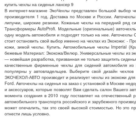
купить чехлы на сиденья лансер 9
В интернет-магазине ЭкоЧехлы представлен большой выбор чех
производителя 1 год. Доставка по Москве и России. Авточехл
липучки, широкие резинки. Кожаные чехлы на передний ряд си
Трансформеры AutoProfi. Модельные (оригинальные) авточехл
одну модель автомобиля и подходят только на нее. Авточехлы 
стоит остановить свой выбор именно на чехлах из Экокожи: - Пр
кожи, зимой чехлы. Купить. Автомобильные чехлы Imperial (Кр
бежевые Материал: Экокожа/Велюр. Универсальные чехлы из эко
— новейшая разработка, призванная не только защитить сиденья
качественные фирменные чехлы для сидений автомобиля из э
популярны у автовладельцев. Выберите свой дизайн чехло
ЭКОЧЕХОЛ-АВТО производит и реализует чехлы из экокожи для ав
Ford. Авточехлы на сиденья на заказ с установкой в Москве нед
и аксессуаров, которые позволят Вам сделать салон Вашего а
момента создания в 2010 году поставляет на отечественный 
автомобильного транспорта российского и зарубежного производ
может опечалить, так это своей высокой стоимостью. Но это п
отнести лишь условно.