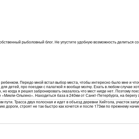
обственный рыболовный блог. Не упустите удобную возможность делиться со
 ребенком. Передо мной встал выбор места, чтобы интересно было мне и что
ля детей, про поездки с палаткой я вообще молчу. Ехать в любом случае хоте
, но когда я решил забронировать оказалось что мест нигде нет. Поэтому п
е «Микли-Ольгино». Находиться база в 240км от Санкт-Петербурга, на берегу
 пути. Трасса двух полосная и идет в объезд деревни Хийтола, участок запущ
ю дороги, строят не так быстро как хочется и после 173км по прежнему начин