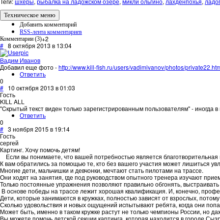
Теги:
шхеры
,
рыбалка на ладожском озере
,
микли ольгино
,
лахденпохья
,
ладо
Техническое меню
Добавить комментарий
RSS-лента комментариев
+2
Комментарии (
3
)
#
8 октября 2013 в 13:04
Вадим Иванов
Добавил еще фото -
http://www.kill-fish.ru/users/vadimivanov/photos/private22.ht
Ответить
0
#
10 октября 2013 в 01:03
Гость
KILL ALL
"Cкрытый текст виден только зарегистрированным пользователям" - иногда 
Ответить
0
#
3 ноября 2015 в 19:14
Гость
сергей
Картинг. Хочу помочь детям!
Если вы понимаете, что вашей потребностью является благотворительная п
К вам обратились за помощью те, кто без вашего участия может лишиться ув
Многие дети, мальчишки и девчонки, мечтают стать пилотами на трассе.
Они ходят на занятия, где под руководством опытного тренера изучают прие
Только постоянные упражнения позволяют правильно обгонять, выстраивать 
В основе победы на трассе лежит хорошая квалификация. И, конечно, проф
Дети, которые занимаются в кружках, полностью зависят от взрослых, потому
Сколько удовольствия и новых ощущений испытывают ребята, когда они попа
Может быть, именно в таком кружке растут не только чемпионы России, но д
Вы можете помочь детской секции картинга, которая находится в городе Сыз