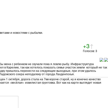
ветами и новостями с рыбалки.
+3
↑
Голосов: 3
бы жена с ребенком не скучали пока я ловлю рыбу. Инфраструктура
л в Карелию, так как хотелось показать семье участок земли который не так
оездку пришлось перенести на следующие выходные, при этом удалось
 Ладожского озера неподалеку от города Лахденпохья.
ен 1 октября, дорога стала на 7км короче старой, ну и конечно качество
ается «весёлая» извилистая грунтовка. Вот как на карте выглядит новая