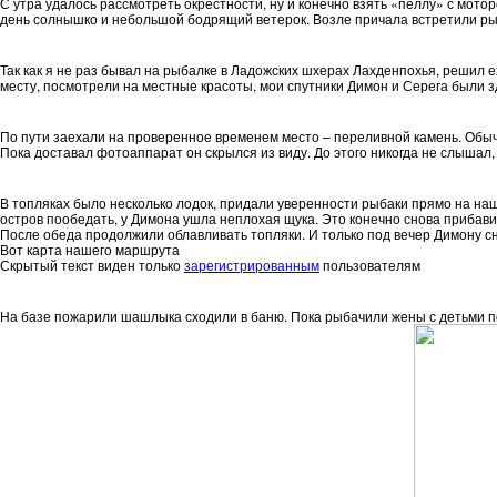
С утра удалось рассмотреть окрестности, ну и конечно взять «пеллу» с мот
день солнышко и небольшой бодрящий ветерок. Возле причала встретили рыб
Так как я не раз бывал на рыбалке в Ладожских шхерах Лахденпохья, решил 
месту, посмотрели на местные красоты, мои спутники Димон и Серега были з
По пути заехали на проверенное временем место – переливной камень. Обычно
Пока доставал фотоаппарат он скрылся из виду. До этого никогда не слышал,
В топляках было несколько лодок, придали уверенности рыбаки прямо на наши
остров пообедать, у Димона ушла неплохая щука. Это конечно снова прибави
После обеда продолжили облавливать топляки. И только под вечер Димону сно
Вот карта нашего маршрута
Скрытый текст виден только
зарегистрированным
пользователям
На базе пожарили шашлыка сходили в баню. Пока рыбачили жены с детьми по