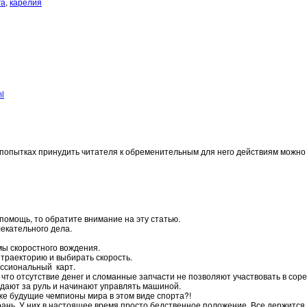
га
,
карелия
ml
в попытках принудить читателя к обременительным для него действиям можно
омощь, то обратите внимание на эту статью.
лекательного дела.
мы скоростного вождения.
траекторию и выбирать скорость.
ессиональный карт.
 что отсутствие денег и сломанные запчасти не позволяют участвовать в сор
дают за руль и начинают управлять машиной.
аже будущие чемпионы мира в этом виде спорта?!
рань. У них в настоящее время просто бедственное положение. Все держится