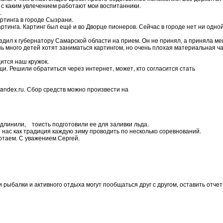
 с каким увлечением работают мои воспитанники.
.
ртинга в городе Сызрани.
ртинга. Картинг был ещё и во Дворце пионеров. Сейчас в городе нет ни одной
 ездил к губернатору Самарской области на прием. Он не принял, а приняла м
нь много детей хотят заниматься картингом, но очень плохая материальная ч
ится наш кружок.
. Решили обратиться через интернет, может, кто согласится стать
andex.ru. Сбор средств можно произвести на
удлинили, тоисть подготовили ее для заливки льда.
 нас как традиция каждую зиму проводить по несколько соревнований.
ботаем. С уважением Сергей.
и рыбалки и активного отдыха могут пообщаться друг с другом, оставить отч