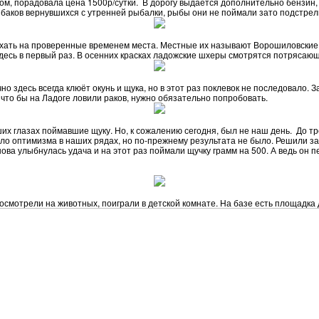
ором, порадовала цена 1500р/сутки. В дорогу выдается дополнительно бензин
аков вернувшихся с утренней рыбалки, рыбы они не поймали зато подстрели
ехать на проверенные временем места. Местные их называют Ворошиловские и
десь в первый раз. В осенних красках ладожские шхеры смотрятся потрясающ
 здесь всегда клюёт окунь и щука, но в этот раз поклевок не последовало. З
 что бы на Ладоге ловили раков, нужно обязательно попробовать.
х глазах поймавшие щуку. Но, к сожалению сегодня, был не наш день. До тре
ло оптимизма в наших рядах, но по-прежнему результата не было. Решили за
ва улыбнулась удача и на этот раз поймали щучку грамм на 500. А ведь он пе
смотрели на животных, поиграли в детской комнате. На базе есть площадка 