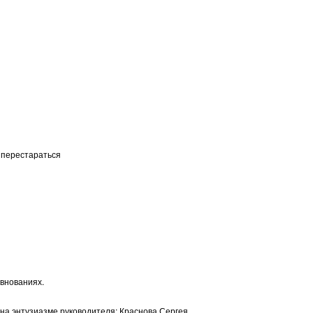
 перестараться
евнованиях.
 на энтузиазме руководителя: Краснова Сергея.