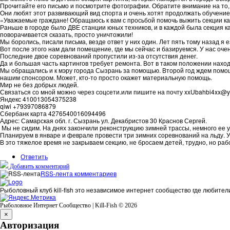
Прочитайте его письмо и посмотрите фотографии. Обратите внимание на то,
Они любят этот развивающий вид спорта и очень хотят продолжать обучение
«Уважаемые граждане! Обращаюсь к вам с просьбой помочь выжить секции ка
Раньше в городе было ДВЕ станции юных техников, и в каждой была секция ка
поворачивается сказать, просто уничтожили!
Мы боролись, писали письма, везде ответ у них один. Лет пять тому назад я
Вот после этого нам дали помещение, где мы сейчас и базируемся. У нас оче
Последние двое соревнований пропустили из-за отсутствия денег.
Да и большая часть картингов требует ремонта. Вот в таком положении наход
Мы обращались и к мэру города Сызрань за помощью. Второй год ждем помощи
нашим спонсором. Может, кто-то просто окажет материальную помощь.
Мир не без добрых людей.
Связаться со мной можно через соцсети.или пишите на почту xxUbahbi4xx@y
Яндекс 410013054375238
qiwi +79397086879
Сбербанк карта 4276540016094496
Адрес: Самарская обл. г. Сызрань ул. Декабристов 30 Краснов Сергей.
Мы не сидим. На днях закончили реконструкцию зимней трассы, немного ее 
Планируем в январе и феврале провести три зимних соревнований на льду. У
В это тяжелое время не закрываем секцию, не бросаем детей, трудно, но ра
Ответить
Добавить комментарий
RSS-лента комментариев
Рыболовный клуб kill-fish это независимое интернет сообщество где любител
Рыболовное Интернет Сообщество | Kill-Fish © 2026
×
Авторизация