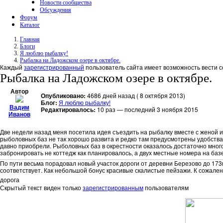
Новости сообщества
Обсуждения
Форум
Каталог
Главная
Блоги
Я люблю рыбалку!
Рыбалка на Ладожском озере в октябре.
Каждый
зарегистрированный
пользователь сайта имеет возможность вести с
Рыбалка на Ладожском озере в октябре.
Автор
Опубликовано:
4686 дней назад ( 8 октября 2013)
Блог:
Я люблю рыбалку!
Вадим
Редактировалось:
10 раз — последний 3 ноября 2015
Иванов
Две недели назад меня посетила идея съездить на рыбалку вместе с женой и
рыболовных баз не так хорошо развита и редко там предусмотрены удобства д
давно приобрели. Рыболовных баз в окрестности оказалось достаточно много
забронировать не коттедж как планировалось, а двух местные номера на баз
По пути весьма порадовал новый участок дороги от деревни Березово до 173км
соответствует. Как небольшой бонус красивые скалистые пейзажи. К сожалени
дорога
Скрытый текст виден только
зарегистрированным
пользователям