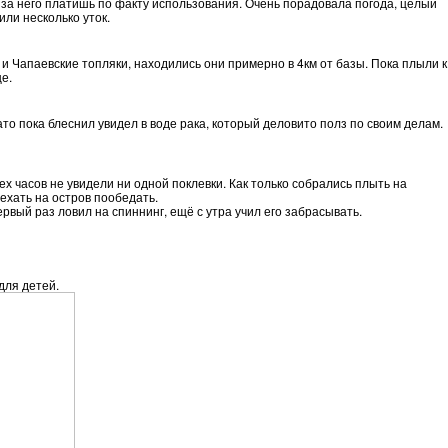
, за него платишь по факту использования. Очень порадовала погода, целый
ли несколько уток.
 Чапаевские топляки, находились они примерно в 4км от базы. Пока плыли к
е.
ато пока блеснил увидел в воде рака, который деловито полз по своим делам.
х часов не увидели ни одной поклевки. Как только собрались плыть на
ехать на остров пообедать.
рвый раз ловил на спиннинг, ещё с утра учил его забрасывать.
для детей.