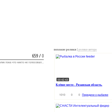
похожие ролики |
ролики автора
659
/
0
лик пока что никто не голосовал...
00:42:43
Клёвое место - Рязанская область.
1010
0
0
Передачи о рыбалке