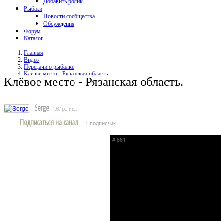
Добавить ролик
Рыбаки
Новости сообщества
Обсуждения
Форум
Каталог
Главная
Видео
Передачи о рыбалке
Клёвое место - Рязанская область.
Клёвое место - Рязанская область.
Serge
· 1087 роликов
Подписаться на канал
· 1 подписчик
# 861