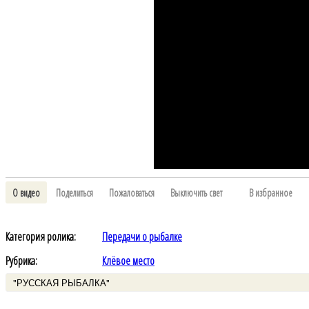
О видео
Поделиться
Пожаловаться
Выключить свет
В избранное
Категория ролика:
Передачи о рыбалке
Рубрика:
Клёвое место
"РУССКАЯ РЫБАЛКА"