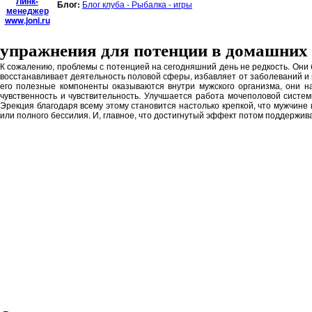
Линк-
Блог:
Блог клуба - Рыбалка - игры
менеджер
www.joni.ru
упражнения для потенции в домашних
К сожалению, проблемы с потенцией на сегодняшний день не редкость. Они б
восстанавливает деятельность половой сферы, избавляет от заболеваний и в
его полезные компоненты оказываются внутри мужского организма, они н
чувственность и чувствительность. Улучшается работа мочеполовой систе
Эрекция благодаря всему этому становится настолько крепкой, что мужчине 
или полного бессилия. И, главное, что достигнутый эффект потом поддержив