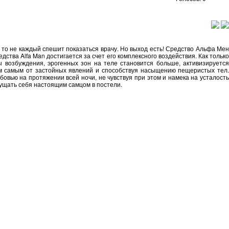
, то не каждый спешит показаться врачу. Но выход есть! Средство Альфа Мен
тва Alfa Man достигается за счет его комплексного воздействия. Как только
 возбуждения, эрогенных зон на теле становится больше, активизируется
тем самым от застойных явлений и способствуя насыщению пещеристых тел.
овью на протяжении всей ночи, не чувствуя при этом и намека на усталость
щущать себя настоящим самцом в постели.