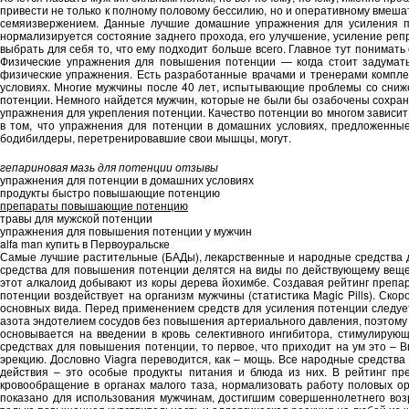
привести не только к полному половому бессилию, но и оперативному вмеша
семяизвержением. Данные лучшие домашние упражнения для усиления по
нормализируется состояние заднего прохода, его улучшение, усиление ре
выбрать для себя то, что ему подходит больше всего. Главное тут понима
Физические упражнения для повышения потенции — когда стоит задумать
физические упражнения. Есть разработанные врачами и тренерами компле
условиях. Многие мужчины после 40 лет, испытывающие проблемы со сниже
потенции. Немного найдется мужчин, которые не были бы озабочены сохран
упражнения для укрепления потенции. Качество потенции во многом зависи
в том, что упражнения для потенции в домашних условиях, предложенные
бодибилдеры, перетренировавшие свои мышцы, могут.
гепариновая мазь для потенции отзывы
упражнения для потенции в домашних условиях
продукты быстро повышающие потенцию
препараты повышающие потенцию
травы для мужской потенции
упражнения для повышения потенции у мужчин
alfa man купить в Первоуральске
Самые лучшие растительные (БАДы), лекарственные и народные средства д
средства для повышения потенции делятся на виды по действующему вещес
этот алкалоид добывают из коры дерева йохимбе. Создавая рейтинг препар
потенции воздействует на организм мужчины (статистика Magic Pills). Ск
основных вида. Перед применением средств для усиления потенции следует
азота эндотелием сосудов без повышения артериального давления, поэтому 
основывается на введении в кровь селективного ингибитора, стимулирую
средствах для повышения потенции, то первое, что приходит на ум это – 
эрекцию. Дословно Viagra переводится, как – мощь. Все народные средств
действия – это особые продукты питания и блюда из них. В рейтинг пре
кровообращение в органах малого таза, нормализовать работу половых о
показано для использования мужчинам, достигшим совершеннолетнего возр