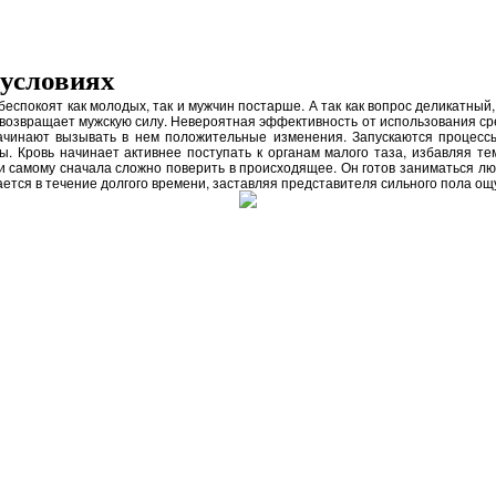
 условиях
еспокоят как молодых, так и мужчин постарше. А так как вопрос деликатный
озвращает мужскую силу. Невероятная эффективность от использования средс
ачинают вызывать в нем положительные изменения. Запускаются процессы
мы. Кровь начинает активнее поступать к органам малого таза, избавляя 
и самому сначала сложно поверить в происходящее. Он готов заниматься люб
ается в течение долгого времени, заставляя представителя сильного пола о