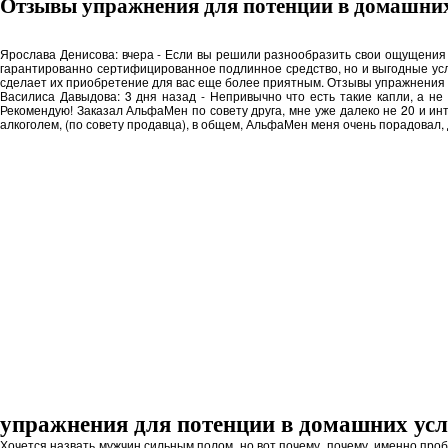
Отзывы упражнения для потенции в домашних
Ярослава Денисова: вчера - Если вы решили разнообразить свои ощущения в
гарантированно сертифицированное подлинное средство, но и выгодные усл
сделает их приобретение для вас еще более приятным. Отзывы упражнения 
Василиса Давыдова: 3 дня назад - Непривычно что есть такие капли, а не 
Рекомендую! Заказал АльфаМен по совету друга, мне уже далеко не 20 и инт
алкоголем, (по совету продавца), в общем, АльфаМен меня очень порадовал, 
упражнения для потенции в домашних ус
Хочется назвать мужчин сильным полом, но вот почему, почему, именно проб