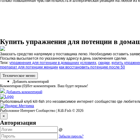
только повышенная чувствительность и аллергическая реакция на любой из к
Купить упражнения для потенции в дома
Заказать средство напрямую у поставщика легко. Необходимо оставить заявк
Посылка высылается по указанному адресу в день заключения сделки.
Теги:
упражнения для потенции в домашних условиях
,
скидки
,
купить упражне
препарат для потенции женщин
как восстановить потенцию после 50
Техническое меню
Добавить комментарий
Комментарии (
0
)
Нет комментариев. Ваш будет первым!
Добавить комментарий
Рыболовный клуб kill-fish это независимое интернет сообщество где любител
Рыболовное Интернет Сообщество | Kill-Fish © 2026
×
Авторизация
@
Забыли пароль?