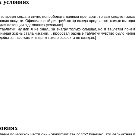
 условиях
о время секса и лично попробовать данный препарат, то вам следует заказ
овия покупки. Официальный дистрибьютор всегда предлагает самые выгодные
для потенции в домашних условиях]
таблетки, ну или я не знал.. за виагру только слышал, но я таблетки поче
имная жизнь стала никакой… пробовал разные таблетки чувство было непонят
действенные капли, я прям такого эффекта не ожидал.]
ловиях
лемы по мужской части они игнорируют так долго? Конечно, это деликатная 