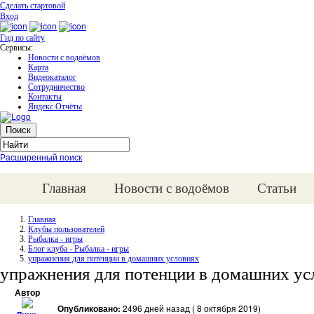
Сделать стартовой
Вход
Гид по сайту
Сервисы:
Новости с водоёмов
Карта
Видеокаталог
Сотрудничество
Контакты
Яндекс Отчёты
Расширенный поиск
Главная
Новости с водоёмов
Статьи
Главная
Клубы пользователей
Рыбалка - игры
Блог клуба - Рыбалка - игры
упражнения для потенции в домашних условиях
упражнения для потенции в домашних ус
Автор
Опубликовано:
2496 дней назад ( 8 октября 2019)