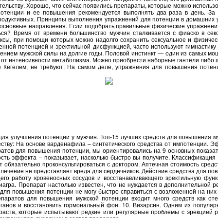
тельству. Хорошо, что сейчас появились препараты, которые можно использо
тенции и ее повышения рекомендуется выполнять два раза в день. За 
продуктивных. Принципы выполнения упражнений для потенции в домашних 
ть основные направления. Если подобрать правильные физические упражнени
ся? Время от времени большинство мужчин сталкивается с фиаско в секс
ксы, при помощи которых можно надолго сохранить сексуальное и физиче
нной потенцией и эректильной дисфункцией, часто используют гимнастику
ением мужской силы на долгие годы. Половой инстинкт — один из самых мо
т от интенсивности метаболизма. Можно приобрести наборные гантели либо 
 Кегелем, не требуют. На самом деле, упражнения для повышения потенц
ля улучшения потенции у мужчин. Топ-15 лучших средств для повышения му
тву: На основе варденафила – синтетического средства от импотенции. Э
атов для повышения потенции, мы ориентировались на 9 основных показате
орость эффекта – показывает, насколько быстро вы получите. Классификаци
 обязательно проконсультироваться с доктором. Аптечная стоимость средс
лечение не представляет вреда для сердечников. Действие средства для по
щего работу кровеносных сосудов и восстанавливающего эректильную функ
Виагра. Препарат настолько известен, что не нуждается в дополнительной
а для повышения потенции не могу быстро справиться с возложенной на ни
паратов для повышения мужской потенции входит много средств как отеч
рганов и восстановить гормональный фон. 10. Визарсин. Одним из популя
аста, которые испытывают редкие или регулярные проблемы с эрекцией ра