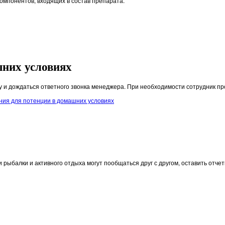
омпонентов, входящих в состав препарата.
шних условиях
у и дождаться ответного звонка менеджера. При необходимости сотрудник пр
ния для потенции в домашних условиях
и рыбалки и активного отдыха могут пообщаться друг с другом, оставить отч