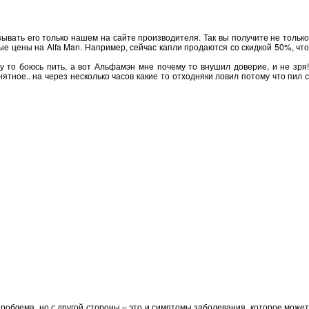
ывать его только нашем на сайте производителя. Так вы получите не только
 цены на Alfa Man. Например, сейчас капли продаются со скидкой 50%, что
му то боюсь пить, а вот Альфамэн мне почему то внушил доверие, и не зря!
ное.. на через несколько часов какие то отходняки ловил потому что пил с
проблема, но с другой стороны – это и симптомы заболевания, которое может