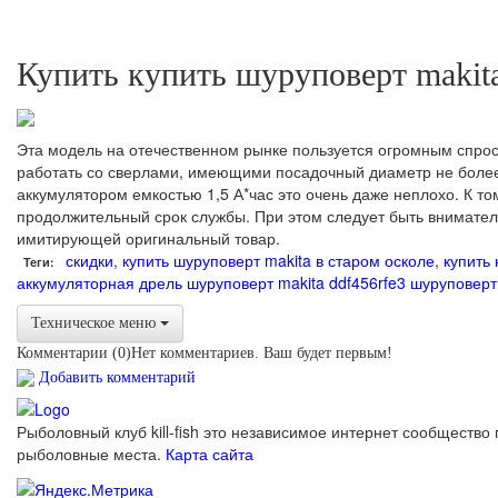
Купить купить шуруповерт makit
Эта модель на отечественном рынке пользуется огромным спр
работать со сверлами, имеющими посадочный диаметр не более 10
аккумулятором емкостью 1,5 А*час это очень даже неплохо. К то
продолжительный срок службы. При этом следует быть внимательн
имитирующей оригинальный товар.
скидки
,
купить шуруповерт makita в старом осколе
,
купить 
Теги:
аккумуляторная дрель шуруповерт makita ddf456rfe3
шуруповерт 
Техническое меню
Комментарии (
0
)
Нет комментариев. Ваш будет первым!
Добавить комментарий
Рыболовный клуб kill-fish это независимое интернет сообщество 
рыболовные места.
Карта сайта