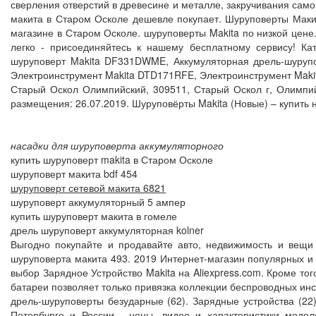
сверления отверстий в древесине и металле, закручивания само
макита в Старом Осколе дешевле покупает. Шуруповерты Макит
магазине в Старом Осколе. шуруповерты Makita по низкой цене
легко - присоединяйтесь к нашему бесплатному сервису! К
шуруповерт Makita DF331DWME, Аккумуляторная дрель-шурупо
Электроинструмент Makita DTD171RFE, Электроинструмент Makita.
Старый Оскол Олимпийский, 309511, Старый Оскол г, Олимпий
размещения: 26.07.2019. Шуруповёрты Makita (Новые) – купить
насадки для шуруповерта аккумуляторного
купить шуруповерт makita в Старом Осколе
шуруповерт макита bdf 454
шуруповерт сетевой макита 6821
шуруповерт аккумуляторный 5 ампер
купить шуруповерт макита в гомеле
дрель шуруповерт аккумуляторная kolner
Выгодно покупайте и продавайте авто, недвижимость и вещи
шуруповерта макита 493. 2019 Интернет-магазин популярных и 
выбор Зарядное Устройство Makita на Aliexpress.com. Кроме то
батареи позволяет только привязка коллекции беспроводных инс
дрель-шуруповерты безударные (62). Зарядные устройства (22)
Петербурге и России - цены, видео и характеристики модел