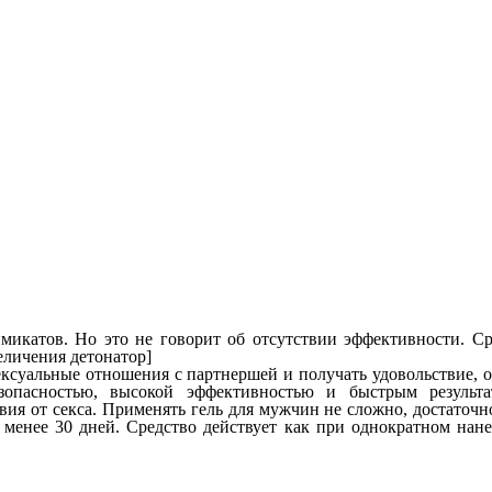
имикатов. Но это не говорит об отсутствии эффективности. Ср
еличения детонатор]
ксуальные отношения с партнершей и получать удовольствие, о 
зопасностью, высокой эффективностью и быстрым результ
ия от секса. Применять гель для мужчин не сложно, достаточн
е менее 30 дней. Средство действует как при однократном нан