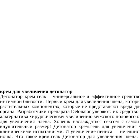
крем для увеличения детонатор
Детонатор крем гель – универсальное и эффективное средст
интимной близости. Первый крем для увеличения члена, который 
растительных компонентах, которые не представляют вреда дл
органа. Разработчики препарата Detonator уверяют: их средст
альтернатива хирургическому увеличению мужского полового ор
для увеличения члена. Хочешь наслаждаться сексом с само
внушительный размер! Детонатор крем-гель для увеличения ч
клиническими испытаниями. И увеличение пениса — не единстве
ночь!. Что такое крем-гель Детонатор для увеличения члена