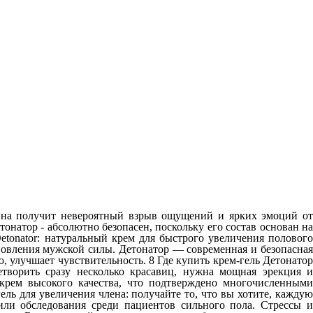
щина получит невероятный взрыв ощущений и ярких эмоций от
онатор - абсолютно безопасен, поскольку его состав основан на
tonator: натуральный крем для быстрого увеличения полового
ановления мужской силы. Детонатор — современная и безопасная
 улучшает чувствительность. 8 Где купить крем-гель Детонатор
творить сразу несколько красавиц, нужна мощная эрекция и
 крем высокого качества, что подтверждено многочисленными
ь для увеличения члена: получайте то, что вы хотите, каждую
или обследования среди пациентов сильного пола. Стрессы и