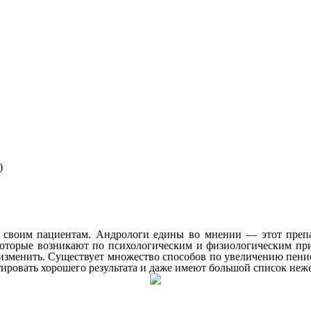
)
м своим пациентам. Андрологи едины во мнении — этот препа
 которые возникают по психологическим и физиологическим п
зменить. Существует множество способов по увеличению пениса
нтировать хорошего результата и даже имеют большой список не