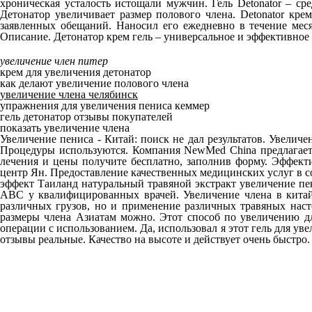
хроническая усталость истощали мужчин. Гель Detonator – ср
Детонатор увеличивает размер полового члена. Detonator крем
заявленных обещаний. Наносил его ежедневно в течение меся
Описание. Детонатор крем гель – универсальное и эффективное 
увеличение член питер
крем для увеличения детонатор
как делают увеличение полового члена
увеличение члена челябинск
упражнения для увеличения пениса кеммер
гель детонатор отзывы покупателей
показать увеличение члена
Увеличение пениса - Китай: поиск не дал результатов. Увелич
Процедуры используются. Компания NewMed China предлагает 
лечения и цены получите бесплатно, заполнив форму. Эффект
центр Ян. Предоставление качественных медицинских услуг в с
эффект Таиланд натуральный травяной экстракт увеличение пе
ABC у квалифицированных врачей. Увеличение члена в китайс
различных грузов, но и применение различных травяных насто
размеры члена Азиатам можно. Этот способ по увеличению дл
операции с использованием. Да, использовал я этот гель для уве
отзывы реальные. Качество на высоте и действует очень быстро.