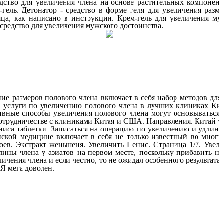
едство для увеличения члена на основе растительных компоне
-гель. Детонатор - средство в форме геля для увеличения раз
ца, как написано в инструкции. Крем-гель для увеличения му
средство для увеличения мужского достоинства.
ение размеров полового члена включает в себя набор методов 
услуги по увеличению полового члена в лучших клиниках Кит
ивные способы увеличения полового члена могут основыватьс
отрудничестве с клиниками Китая и США. Направления. Китай у
ниса таблетки. Записаться на операцию по увеличению и удли
кой медицине включает в себя не только известный во многи
ев. Экстракт женьшеня. Увеличить Пенис. Страница 1/7. Увел
ины члена у азиатов на первом месте, поскольку прибавить н
личения члена и если честно, то не ожидал особенного результат
 Я мега доволен.