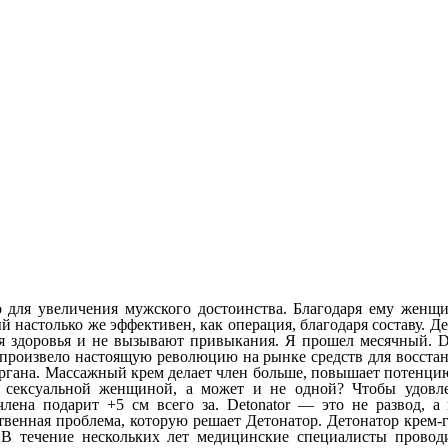
во для увеличения мужского достоинства. Благодаря ему жен
настолько же эффективен, как операция, благодаря составу. Дет
я здоровья и не вызывают привыкания. Я прошел месячный. De
во произвело настоящую революцию на рынке средств для восст
гана. Массажный крем делает член больше, повышает потенцию,
й сексуальной женщиной, а может и не одной? Чтобы удовле
лена подарит +5 см всего за. Detonator — это не развод, а
нная проблема, которую решает Детонатор. Детонатор крем-гел
. В течение нескольких лет медицинские специалисты провод