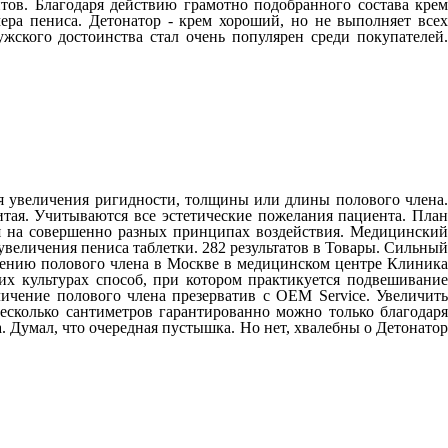
нтов. Благодаря действию грамотно подобранного состава крем
мера пениса. Детонатор - крем хороший, но не выполняет всех
жского достоинства стал очень популярен среди покупателей.
для увеличения ригидности, толщины или длины полового члена.
ая. Учитываются все эстетические пожелания пациента. План
я на совершенно разных принципах воздействия. Медицинский
величения пениса таблетки. 282 результатов в Товары. Сильный
нению полового члена в Москве в медицинском центре Клиника
х культурах способ, при котором практикуется подвешивание
ичение полового члена презерватив с OEM Service. Увеличить
есколько сантиметров гарантированно можно только благодаря
а. Думал, что очередная пустышка. Но нет, хвалебны о Детонатор