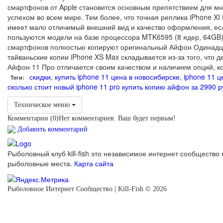
смартфонов от Apple становится основным препятствием для мн
успехом во всем мире. Тем более, что точная реплика iPhone X
имеет мало отличимый внешний вид и качество оформления, есл
пользуются модели на базе процессора MTK6595 (8 ядер, 64GB).
смартфонов полностью копируют оригинальный Айфон Одинадцать
тайваньские копии iPhone XS Max складывается из-за того, что
Айфон 11 Про отличается своим качеством и наличием опций, 
скидки
,
купить iphone 11 цена в новосибирске
,
iphone 11 ц
Теги:
сколько стоит новый iphone 11 pro
купить копию айфон за 2990 р
Техническое меню
Комментарии (
0
)
Нет комментариев. Ваш будет первым!
Добавить комментарий
Рыболовный клуб kill-fish это независимое интернет сообщество 
рыболовные места.
Карта сайта
Рыболовное Интернет Сообщество | Kill-Fish © 2026