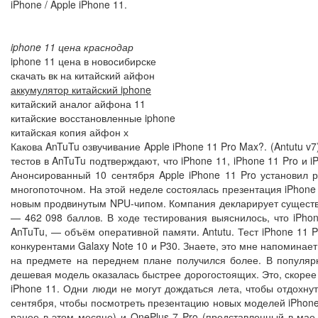
iPhone / Apple iPhone 11.
iphone 11 цена краснодар
iphone 11 цена в новосибирске
скачать вк на китайский айфон
аккумулятор китайский iphone
китайский аналог айфона 11
китайские восстановленные iphone
китайская копия айфон х
Какова AnTuTu озвучивание Apple iPhone 11 Pro Max?. (Antutu v
тестов в AnTuTu подтверждают, что iPhone 11, iPhone 11 Pro и 
Анонсированный 10 сентября Apple iPhone 11 Pro установил 
многопоточном. На этой неделе состоялась презентация iPhone
новым продвинутым NPU-чипом. Компания декларирует существен
— 462 098 баллов. В ходе тестирования выяснилось, что iPho
AnTuTu, — объём оперативной памяти. Antutu. Тест iPhone 11 P
конкурентами Galaxy Note 10 и P30. Знаете, это мне напоминает
на предмете на переднем плане получился более. В популярн
дешевая модель оказалась быстрее дорогостоящих. Это, скорее 
iPhone 11. Одни люди не могут дождаться лета, чтобы отдохну
сентября, чтобы посмотреть презентацию новых моделей iPhone
ранее в этом месяце) и OnePlus 7 Pro (представленный в мае