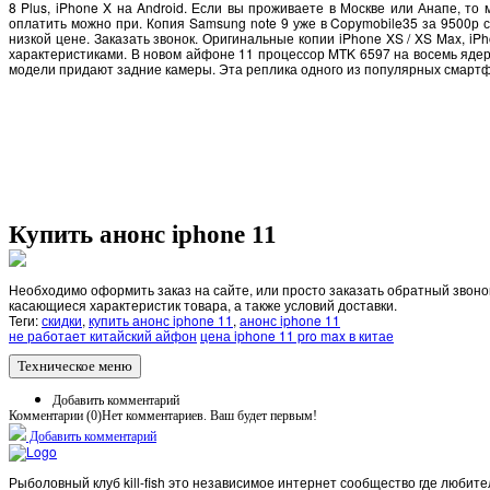
8 Plus, iPhone X на Android. Если вы проживаете в Москве или Анапе, то
оплатить можно при. Копия Samsung note 9 уже в Copymobile35 за 9500р сп
низкой цене. Заказать звонок. Оригинальные копии iPhone XS / XS Max, i
характеристиками. В новом айфоне 11 процессор MTK 6597 на восемь ядер,
модели придают задние камеры. Эта реплика одного из популярных смартф
Купить анонс iphone 11
Необходимо оформить заказ на сайте, или просто заказать обратный звонок
касающиеся характеристик товара, а также условий доставки.
Теги:
скидки
,
купить анонс iphone 11
,
анонс iphone 11
не работает китайский айфон
цена iphone 11 pro max в китае
Техническое меню
Добавить комментарий
Комментарии (
0
)
Нет комментариев. Ваш будет первым!
Добавить комментарий
Рыболовный клуб kill-fish это независимое интернет сообщество где любите