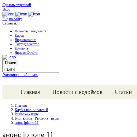
Сделать стартовой
Вход
Гид по сайту
Сервисы:
Новости с водоёмов
Карта
Видеокаталог
Сотрудничество
Контакты
Яндекс Отчёты
Расширенный поиск
Главная
Новости с водоёмов
Статьи
Главная
Клубы пользователей
Рыбалка - игры
Блог клуба - Рыбалка - игры
анонс iphone 11
анонс iphone 11