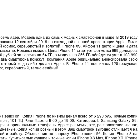
осемь ядер. Модель одна из самых модных смартфонов в мире. В 2019 году
рованы 12 сентября 2019 на ежегодной осенней презентации Apple. Были
й космос, серебристый и золотой. iPhone XS. Айфон 11 фото и цена и дата
известно. Новинка выйдет. Цена iPhone 11 стартует с отметки 699 долларов.
0 рублей за версию на 64 ГБ, а модель на 256 ГБ обойдется уже в 103 990
щё два смартфона покажут. Компания Apple официально анонсировала свою
который когда-либо делала Apple. В iPhone 11 появилась 120-градусная
мос, серебристый, тёмно-зелёный.
eplicFon. Копия iPhone по низким ценам всего от 6 290 руб. Точные копии
пр-т, 101 ТЦ Роял Парк. c 9-00 до 19-00. Категории.  Samsung Galaxy S9.
оряют оригинальные телефоны Apple: разъемы, вес, расположение кнопок,
едневные.Копия копии рознь и в этом Ваш смартфон выгодно отличается на
й и работу. Объявления по запросу IPhone копия 56. Копия iPhone 8 на
сать. Купить самые лучшие и точные копии iPhone XS Max, iPhone XR, iPhone