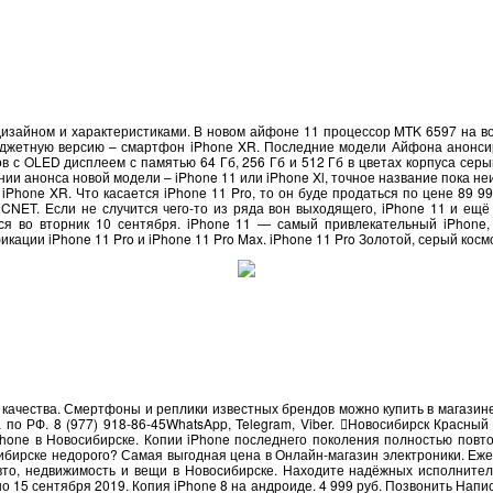
дизайном и характеристиками. В новом айфоне 11 процессор MTK 6597 на в
юджетную версию – смартфон iPhone XR. Последние модели Айфона анонси
ов с OLED дисплеем с памятью 64 Гб, 256 Гб и 512 Гб в цветах корпуса серы
ании анонса новой модели – iPhone 11 или iPhone Xl, точное название пока не
iPhone XR. Что касается iPhone 11 Pro, то он буде продаться по цене 89 99
 CNET. Если не случится чего-то из ряда вон выходящего, iPhone 11 и е
ся во вторник 10 сентября. iPhone 11 — самый привлекательный iPhone, 
кации iPhone 11 Pro и iPhone 11 Pro Max. iPhone 11 Pro Золотой, серый кос
ачества. Смертфоны и реплики известных брендов можно купить в магазине R
а по РФ. 8 (977) 918-86-45WhatsApp, Telegram, Viber. Новосибирск Красный 
Phone в Новосибирске. Копии iPhone последнего поколения полностью повт
ибирске недорого? Самая выгодная цена в Онлайн-магазин электроники. Еж
то, недвижимость и вещи в Новосибирске. Находите надёжных исполнителе
о 15 сентября 2019. Копия iPhone 8 на андроиде. 4 999 руб. Позвонить Напи