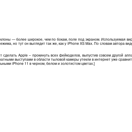
клоны — более широкое, чем по бокам, поле под экраном. Используемая вир
ежима, но тут он выглядит так же, как у iPhone XS Max. По словам автора 
ет сделать Apple – прокинуть всех фейкоделов, выпустив совсем другой ап
атными выступами в области тыловой камеры утекли в интернет уже сравните
ными iPhone 11 в черном, белом и золотистом цветах.]