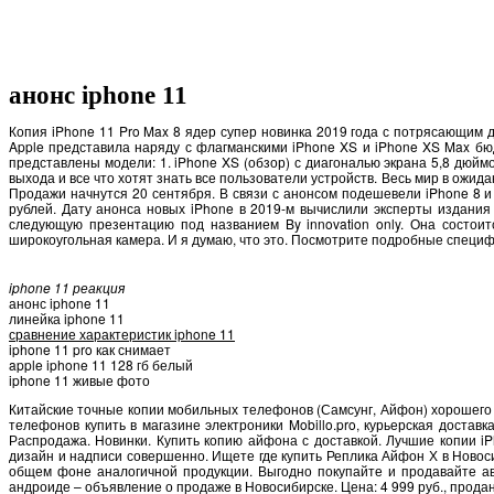
анонс iphone 11
Копия iPhone 11 Pro Max 8 ядер супер новинка 2019 года с потрясающим 
Apple представила наряду с флагманскими iPhone XS и iPhone XS Max б
представлены модели: 1. iPhone XS (обзор) с диагональю экрана 5,8 дюйм
выхода и все что хотят знать все пользователи устройств. Весь мир в ожид
Продажи начнутся 20 сентября. В связи с анонсом подешевели iPhone 8 и 
рублей. Дату анонса новых iPhone в 2019-м вычислили эксперты издания
следующую презентацию под названием By innovation only. Она состоит
широкоугольная камера. И я думаю, что это. Посмотрите подробные специфи
iphone 11 реакция
анонс iphone 11
линейка iphone 11
сравнение характеристик iphone 11
iphone 11 pro как снимает
apple iphone 11 128 гб белый
iphone 11 живые фото
Китайские точные копии мобильных телефонов (Самсунг, Айфон) хорошего к
телефонов купить в магазине электроники Mobillo.pro, курьерская доставк
Распродажа. Новинки. Купить копию айфона с доставкой. Лучшие копии i
дизайн и надписи совершенно. Ищете где купить Реплика Айфон Х в Новос
общем фоне аналогичной продукции. Выгодно покупайте и продавайте ав
андроиде – объявление о продаже в Новосибирске. Цена: 4 999 руб., продан