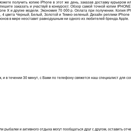
 можете получить копию iPhone в этот же день, заказав доставку курьером 
ешите заказать и участвуй в конкурсе)!. Обзор самой точной копии IPHONE 
Phone X и другие модели. Экономия 70 000 р. Оплата при получении. Копия i
 4 цвета Черный, Белый, Золотой и Темно-зеленый. Дизайн реплики iPhone 
онов в мире неоставит равнодушным ни одного из любителей бренда Apple.
, и в течении 30 минут, с Вами по телефону свяжется наш специалист для с
ли рыбалки и активного отдыха могут пообщаться друг с другом, оставить от